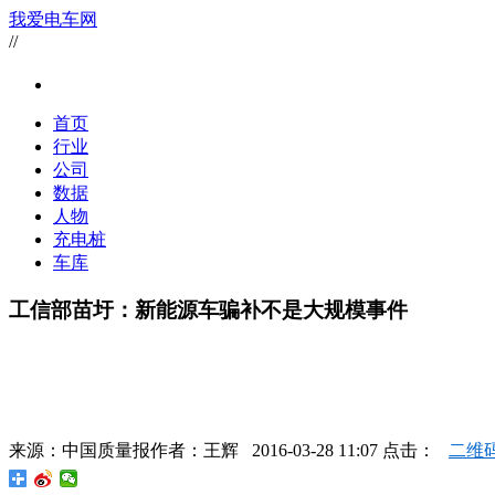
我爱电车网
//
首页
行业
公司
数据
人物
充电桩
车库
工信部苗圩：新能源车骗补不是大规模事件
来源：
中国质量报
作者：
王辉
2016-03-28 11:07 点击：
二维