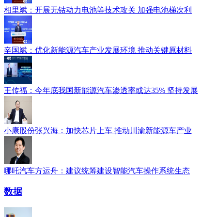
相里斌：开展无钴动力电池等技术攻关 加强电池梯次利
辛国斌：优化新能源汽车产业发展环境 推动关键原材料
王传福：今年底我国新能源汽车渗透率或达35% 坚持发展
小康股份张兴海：加快芯片上车 推动川渝新能源车产业
哪吒汽车方运舟：建议统筹建设智能汽车操作系统生态
数据