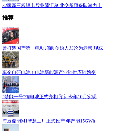
32家新三板锂电股业绩汇总 北交所预备队潜力十
推荐
曾打造国产第一电动超跑 创始人却沦为老赖 现或
车企自研电池！电池新能源产业链供应链嬗变
“楚能一号”锂电池正式亮相 预计今年10月实现
海辰储能M1智慧工厂正式投产 年产能15GWh