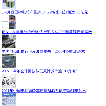
1-4月我国锂电总产量超177GWh 出口总额达780亿元
IEA：今年电池组价格或上涨15% 2030年前锂产量需增
中国电动船舶行业发展白皮书：2026年锂电池需求
AFS：今年全球因缺芯已累计减产逾180万辆车
2021年中国电动两轮车产量5443万辆 带动锂电池出