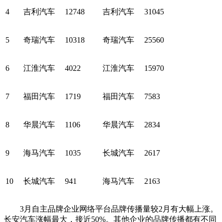
4
吉利汽车
12748
吉利汽车
31045
5
奇瑞汽车
10318
奇瑞汽车
25560
6
江淮汽车
4022
江淮汽车
15970
7
福田汽车
1719
福田汽车
7583
8
华晨汽车
1106
华晨汽车
2834
9
海马汽车
1035
长城汽车
2617
10
长城汽车
941
海马汽车
2163
3月自主品牌企业网络平台品牌传播量较2月有大幅上涨。
长安汽车涨幅最大，接近50%。其他企业的品牌传播都有不同