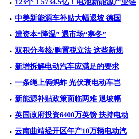
123个！5734.5亿！电池新能源产业链
中美新能源车补贴大幅退坡 德国
遭资本“降温” 遇市场“寒冬”
双积分考核/购置税立法 这些新规
新增拆解电动汽车应满足的要求
一条绳上俩蚂蚱 光伏衰电动车岂
新能源补贴政策面临两难 退坡幅
英国政府投资6400万英镑 扶持电动
云南曲靖经开区年产10万辆电动汽