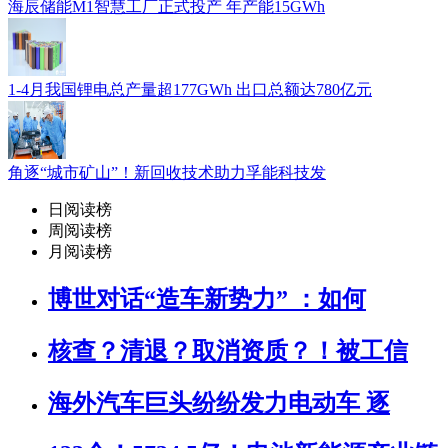
海辰储能M1智慧工厂正式投产 年产能15GWh
1-4月我国锂电总产量超177GWh 出口总额达780亿元
角逐“城市矿山”！新回收技术助力孚能科技发
日阅读榜
周阅读榜
月阅读榜
博世对话“造车新势力” ：如何
核查？清退？取消资质？！被工信
海外汽车巨头纷纷发力电动车 逐