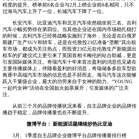
程度的提升。榜单前8名企业与2月上榜企业前8名相同，只不
过海马汽车上升了一位，长城汽车下降了一位。
长安汽车、比亚迪汽车和北京汽车依然稳坐前三名。吉利
汽车小幅劣势排在第四位。当其他企业还在国内市场稳扎稳打
的时候，吉利汽车已经将战略实施到了海外，无论是在白俄罗
斯建厂生产SUV和轿车，还是在伦敦投23亿准备“垄断”其出租
车市场，都成为关注热点，而投资23亿元在伦敦生产新能源出
租车的扩建仪式上更引来了英国首相卡梅伦的站台助威，更是
引发国际媒体关注。奇瑞汽车十年来首次盈利的消息也见诸在
主要传播媒体上，伴随着盈利的好消息，奇瑞储备多款车型欲
角逐中高端汽车市场的信息也是不胫而走。海马汽车这次能够
跃入千量级企业，最大的功劳来自于女神的助力。“YOUNG
一起约女神”活动在全国如火如荼展开，引发媒体的广泛关
注。
从前三个月的品牌传播状况来看，自主品牌企业的品牌传
播趋于稳定，品牌传播量也在不断提升。
微博平台： 新能源话题继续炒热比亚迪
3月、1季度自主品牌企业微博平台品牌传播量排行榜