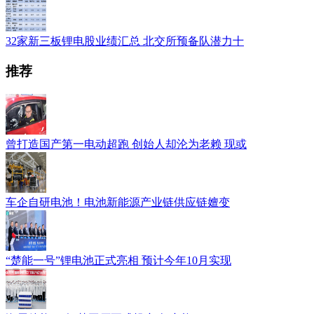
32家新三板锂电股业绩汇总 北交所预备队潜力十
推荐
曾打造国产第一电动超跑 创始人却沦为老赖 现或
车企自研电池！电池新能源产业链供应链嬗变
“楚能一号”锂电池正式亮相 预计今年10月实现