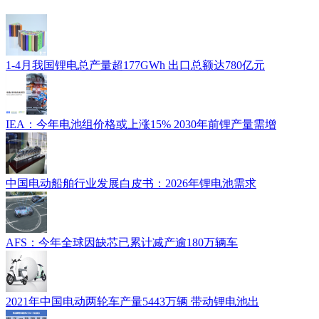
1-4月我国锂电总产量超177GWh 出口总额达780亿元
IEA：今年电池组价格或上涨15% 2030年前锂产量需增
中国电动船舶行业发展白皮书：2026年锂电池需求
AFS：今年全球因缺芯已累计减产逾180万辆车
2021年中国电动两轮车产量5443万辆 带动锂电池出