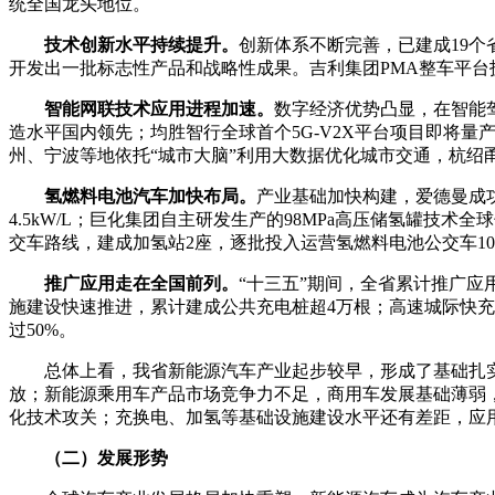
统全国龙头地位。
技术创新水平持续提升。
创新体系不断完善，已建成19个
开发出一批标志性产品和战略性成果。吉利集团PMA整车平台技
智能网联技术应用进程加速。
数字经济优势凸显，在智能
造水平国内领先；均胜智行全球首个5G-V2X平台项目即将量
州、宁波等地依托“城市大脑”利用大数据优化城市交通，杭
氢燃料电池汽车加快布局。
产业基础加快构建，爱德曼成功
4.5kW/L；巨化集团自主研发生产的98MPa高压储氢罐
交车路线，建成加氢站2座，逐批投入运营氢燃料电池公交车10
推广应用走在全国前列。
“十三五”期间，全省累计推广应
施建设快速推进，累计建成公共充电桩超4万根；高速城际快充
过50%。
总体上看，我省新能源汽车产业起步较早，形成了基础扎
放；新能源乘用车产品市场竞争力不足，商用车发展基础薄弱
化技术攻关；充换电、加氢等基础设施建设水平还有差距，应
（二）发展形势