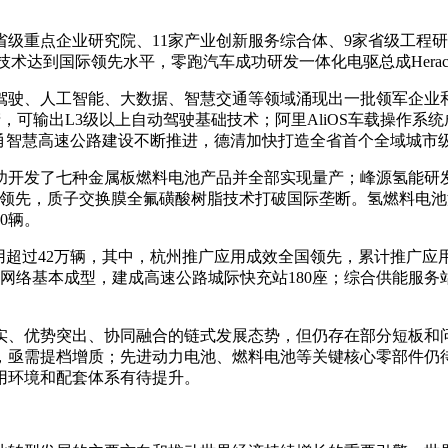
省级重点企业研究院、11家产业创新服务综合体、9家省级工程
术达到国际领先水平，零跑汽车成功研发一体化电驱总成Heracl
驾驶、人工智能、大数据、智慧交通等领域涌现出一批领军企业
产，可输出L3级以上自动驾驶基础技术；阿里AliOS车载操作系
绍甬智慧高速公路建设不断推进，德清加快打造全省首个全域城市
开发了七种金属板燃料电池产品并全部实现量产；峰源氢能研发的1
技术全球领先，质子交换膜全氟磺酸树脂技术打破国际垄断。氢燃料
0辆。
用超过42万辆，其中，杭州推广应用成效全国领先，累计推广应用
网络基本成型，建成高速公路城际快充站180座；综合供能服
实、优势突出、协同融合的链式发展态势，但仍存在部分短板和
，亟需提档增质；先进动力电池、燃料电池等关键核心零部件仍
用环境和配套体系有待提升。