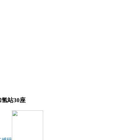
加氢站30座
二维码