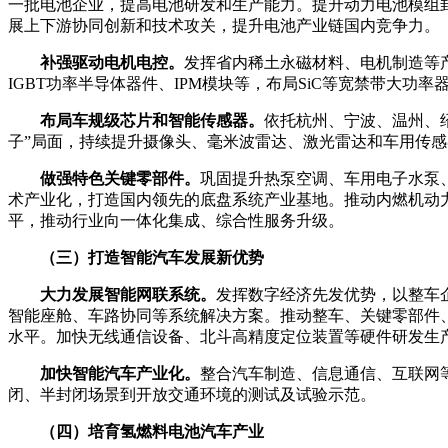
一批电池企业，提高电池研发和生产能力。提升动力电池模组
展上下游协同创新和技术攻关，提升电池产业链国内竞争力。
补强驱动电机电控。
发挥省内稀土永磁材料、电机制造等
IGBT功率半导体器件、IPM模块等，布局SiC等宽禁带大
布局车规级芯片和智能传感器。
依托杭州、宁波、温州、
子”局面，持续提升摄像头、毫米波雷达、激光雷达和车用传
做强特色关键零部件。
巩固提升热泵空调、车用电子水泵
术产业化，打造国内领先的底盘系统产业基地。推动内燃机动
平，推动行业向一体化集成、综合性服务升级。
（三）打造智能汽车发展新优势
大力发展智能网联系统。
发挥数字经济先发优势，以整车
智能座舱、车路协同等系统解决方案。推动整车、关键零部件
水平。加快无线通信设备、北斗高精度定位装置等硬件研发生
加快智能汽车产业化。
整合汽车制造、信息通信、互联网
闭、半封闭场景到开放交通环境的测试及试验示范。
（四）培育氢燃料电池汽车产业