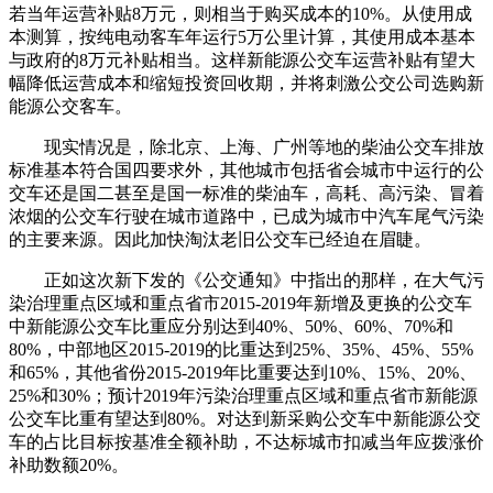
若当年运营补贴8万元，则相当于购买成本的10%。从使用成
本测算，按纯电动客车年运行5万公里计算，其使用成本基本
与政府的8万元补贴相当。这样新能源公交车运营补贴有望大
幅降低运营成本和缩短投资回收期，并将刺激公交公司选购新
能源公交客车。
现实情况是，除北京、上海、广州等地的柴油公交车排放
标准基本符合国四要求外，其他城市包括省会城市中运行的公
交车还是国二甚至是国一标准的柴油车，高耗、高污染、冒着
浓烟的公交车行驶在城市道路中，已成为城市中汽车尾气污染
的主要来源。因此加快淘汰老旧公交车已经迫在眉睫。
正如这次新下发的《公交通知》中指出的那样，在大气污
染治理重点区域和重点省市2015-2019年新增及更换的公交车
中新能源公交车比重应分别达到40%、50%、60%、70%和
80%，中部地区2015-2019的比重达到25%、35%、45%、55%
和65%，其他省份2015-2019年比重要达到10%、15%、20%、
25%和30%；预计2019年污染治理重点区域和重点省市新能源
公交车比重有望达到80%。对达到新采购公交车中新能源公交
车的占比目标按基准全额补助，不达标城市扣减当年应拨涨价
补助数额20%。