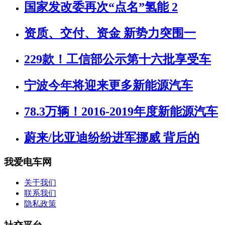
国家发改委再次“点名”氢能 2
资质、交付、资金 新势力突围一
229款！工信部公示第十六批享受车
宁波今年将迎来更多新能源汽车
78.3万辆！2016-2019年度新能源汽车
蔚来/比亚迪纷纷进军挪威 背后的
我爱电车网
关于我们
联系我们
隐私政策