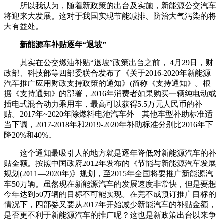
所以我认为，随着新政策的出台及实施，新能源公交汽车
将迎来大发展。这对于我国实现节能减排、防治大气污染的将
大有益处。
新能源车补贴逐年“退坡”
其实在公交燃油补贴“退坡”政策出台之前， 4月29日，财
政部、科技部等四部委联合发布了《关于2016-2020年新能源
汽车推广应用财政支持政策的通知》(简称《支持通知》。根
据《支持通知》的部署，2016年消费者如果购买一辆纯电动或
插电式混合动力乘用车，最高可以获得5.5万元人民币的补
贴。2017年~2020年除燃料电池汽车外，其他车型补助标准适
当下调，2017-2018年和2019-2020年补助标准分别比2016年下
降20%和40%。
这个通知最吸引人的地方就是逐年降低对新能源汽车的补
贴金额。按照中国政府2012年发布的《节能与新能源汽车发展
规划(2011—2020年)》规划，至2015年全国将要推广新能源汽
车50万辆。虽然现在新能源汽车的发展速度非常快，但是要想
今年达到50万辆的目标不可能实现。在完不成预订推广目标的
情况下，四部委又要从2017年开始减少新能汽车的补贴金额，
是否更不利于新能源汽车的推广呢？这也是新政策出台以来争