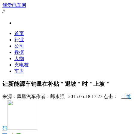
我爱电车网
//
首页
行业
公司
数据
人物
充电桩
车库
让新能源车销量在补贴＂退坡＂时＂上坡＂
来源：
凤凰汽车
作者：
郎永强
2015-05-18 17:27 点击：
二维
码