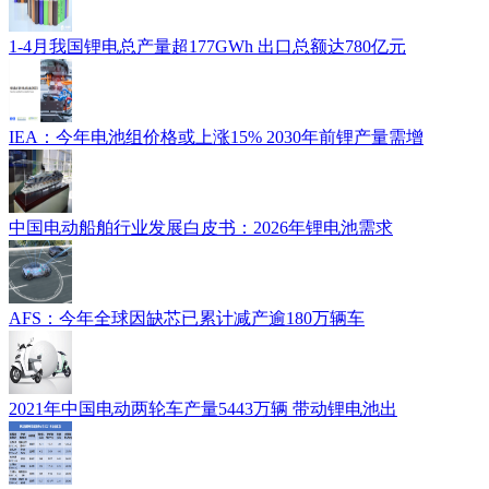
1-4月我国锂电总产量超177GWh 出口总额达780亿元
IEA：今年电池组价格或上涨15% 2030年前锂产量需增
中国电动船舶行业发展白皮书：2026年锂电池需求
AFS：今年全球因缺芯已累计减产逾180万辆车
2021年中国电动两轮车产量5443万辆 带动锂电池出