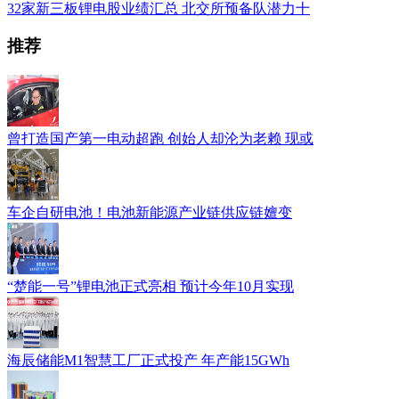
32家新三板锂电股业绩汇总 北交所预备队潜力十
推荐
曾打造国产第一电动超跑 创始人却沦为老赖 现或
车企自研电池！电池新能源产业链供应链嬗变
“楚能一号”锂电池正式亮相 预计今年10月实现
海辰储能M1智慧工厂正式投产 年产能15GWh