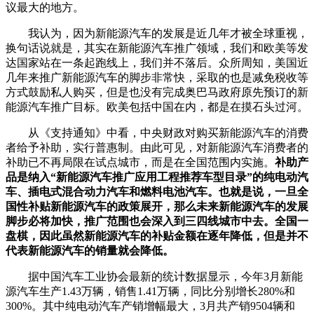
议最大的地方。
我认为，因为新能源汽车的发展是近几年才被全球重视，
换句话说就是，其实在新能源汽车推广领域，我们和欧美等发
达国家站在一条起跑线上，我们并不落后。众所周知，美国近
几年来推广新能源汽车的脚步非常快，采取的也是减免税收等
方式鼓励私人购买，但是也没有完成奥巴马政府原先预订的新
能源汽车推广目标。欧美包括中国在内，都是在摸石头过河。
从《支持通知》中看，中央财政对购买新能源汽车的消费
者给予补助，实行普惠制。由此可见，对新能源汽车消费者的
补助已不再局限在试点城市，而是在全国范围内实施。
补助产
品是纳入“新能源汽车推广应用工程推荐车型目录”的纯电动汽
车、插电式混合动力汽车和燃料电池汽车。也就是说，一旦全
国性补贴新能源汽车的政策展开，那么未来新能源汽车的发展
脚步必将加快，推广范围也会深入到三四线城市中去。全国一
盘棋，因此虽然新能源汽车的补贴金额在逐年降低，但是并不
代表新能源汽车的销量就会降低。
据中国汽车工业协会最新的统计数据显示，今年3月新能
源汽车生产1.43万辆，销售1.41万辆，同比分别增长280%和
300%。其中纯电动汽车产销增幅最大，3月共产销9504辆和