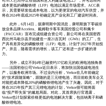
司ACC已经停止在德国和意大利建设电池工厂，并考虑转向
成本更低的磷酸铁锂（LFP）电池以满足市场需求。ACC表
示，其需要研发低成本电池，以为更便宜的电动汽车供货，并
将在2024年底或2025年初确定其产业化和工厂建设时间表。
此外，6月14日，据康明斯中国消息，康明斯旗下零碳排
放业务品牌Accelera、戴姆勒卡客车美国控股公司和佩卡
（PACCAR）宣布完成组建合资公司，新公司将在美国密西
西比州马歇尔县开始建造一座21吉瓦时（GWh）的工厂，生
产具有差异化的磷酸铁锂（LFP）电池，计划于2027年开始投
产。并且，随着需求的增长，该工厂还有进一步扩建的潜
力。
另外，成立不到4年已融资约37亿欧元的欧洲电池独角兽
——法国初创公司Verkor近日表示，将加快法国低碳电池生
产，以服务欧洲市场。不过业内分析，
Verkor在几年前确定
的“技术跟随策略”，跟随的是三元锂电池，而目前欧美车企又
对能把成本降低20%的磷酸铁锂电池产生了兴趣。因此，对于
将在2025年投产其三元锂电池的计划，Verkor很可能将面
临“投产即失策”的尴尬局面。
对此，其首席执行官透露，
Verkor也计划探索价格更低的电池解决方案，包括钠离子和磷
酸铁锂电池。