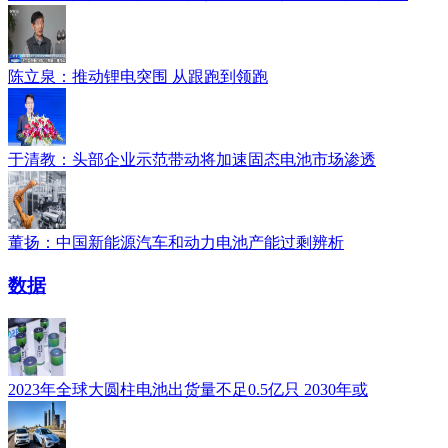
陈立泉：推动锂电突围 从跟跑到领跑
于清教：头部企业示范带动将加速固态电池市场渗透
​董扬：中国新能源汽车和动力电池产能过剩辨析
数据
2023年全球大圆柱电池出货量不足0.5亿只 2030年或