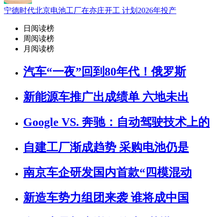
宁德时代北京电池工厂在亦庄开工 计划2026年投产
日阅读榜
周阅读榜
月阅读榜
汽车“一夜”回到80年代！俄罗斯
新能源车推广出成绩单 六地未出
Google VS. 奔驰：自动驾驶技术上的
自建工厂渐成趋势 采购电池仍是
南京车企研发国内首款“四模混动
新造车势力组团来袭 谁将成中国