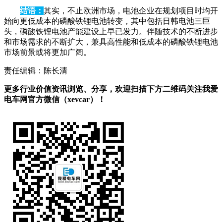
结语：
其实，不止欧洲市场，电池企业在规划项目时均开
始向更低成本的磷酸铁锂电池转变，其中包括日韩电池三巨
头，磷酸铁锂电池产能建设上早已发力。伴随技术的不断进步
和市场需求的不断扩大，兼具高性能和低成本的磷酸铁锂电池
市场前景或将更加广阔。
责任编辑：陈长清
更多行业价值资讯浏览、分享，欢迎扫描下方二维码关注我爱
电车网官方微信（xevcar）！