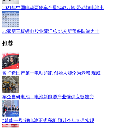
2021年中国电动两轮车产量5443万辆 带动锂电池出
32家新三板锂电股业绩汇总 北交所预备队潜力十
推荐
曾打造国产第一电动超跑 创始人却沦为老赖 现或
车企自研电池！电池新能源产业链供应链嬗变
“楚能一号”锂电池正式亮相 预计今年10月实现