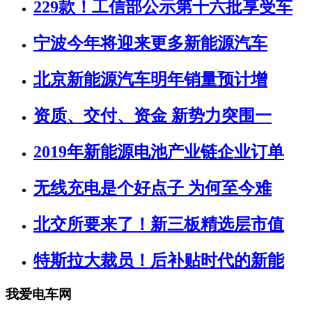
229款！工信部公示第十六批享受车
宁波今年将迎来更多新能源汽车
北京新能源汽车明年销量预计增
资质、交付、资金 新势力突围一
2019年新能源电池产业链企业订单
无线充电是个好点子 为何至今难
北交所要来了！新三板精选层市值
特斯拉大裁员！后补贴时代的新能
我爱电车网