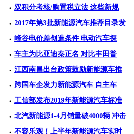
双积分考核/购置税立法 这些新规
2017年第3批新能源汽车推荐目录发
峰谷电价差创造条件 电动汽车探
车主为比亚迪秦正名 对比丰田普
江西南昌出台政策鼓励新能源车推
跨国车企发力新能源汽车 自主车
工信部发布2019年新能源汽车标准
北汽新能源1-4月销量破4000辆 冲击
不容乐观！上半年新能源汽车实时