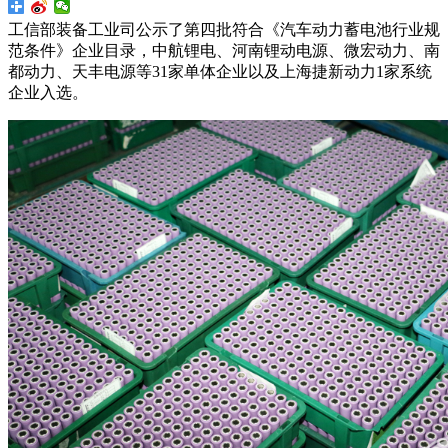
工信部装备工业司公示了第四批符合《汽车动力蓄电池行业规
范条件》企业目录，中航锂电、河南锂动电源、微宏动力、南
都动力、天丰电源等31家单体企业以及上海捷新动力1家系统
企业入选。