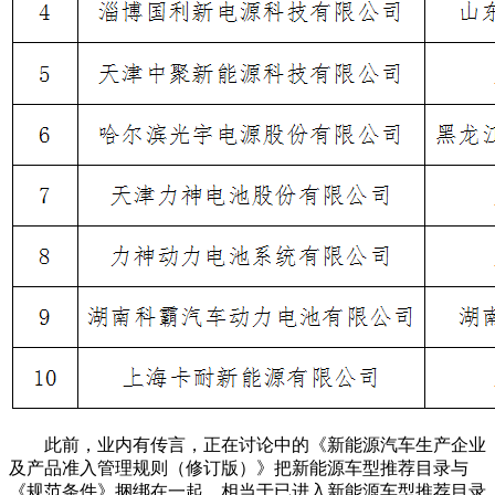
此前，业内有传言，正在讨论中的《新能源汽车生产企业
及产品准入管理规则（修订版）》把新能源车型推荐目录与
《规范条件》捆绑在一起，相当于已进入新能源车型推荐目录