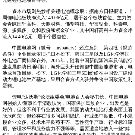
元建锂电池项目等等。
资本市场则热炒相关锂电池概念股：据南方日报报道，上
周锂电池板块净流入149.06亿元，居于各个板块首位。主力资
金青睐国轩高科、天赐材料、佛塑科技、华友钴业、科泰电
源、多氟多、众和股份和紫金矿业，其中国轩高科主力资金净
流入14.40亿元，居于个股首位。
中国电池网（微号：mybattery）还注意到，第四批《规范
条件》企业目录依旧把日本松下、韩国三星以及LG化学等国
外电池厂商排除在外。2015年，随着中国新能源汽车及储能行
业发展趋势日渐明朗，海外巨头开始觊觎中国新能源市场，电
池成首攻目标。松下、LG化学和三星SDI纷纷在中国设厂建设
动力锂电池生产基地，采用合资方式入驻并争食中国政策红利
蛋糕。
锂电“达沃斯”论坛组委会/电池百人会秘书长、中国电池
网创始人/董事长于清教认为，国家保护民族企业，出发点是
好的，但这不利于行业的发展。我国的动力电池行业表面上看
欣欣向荣，但还存在很多问题和隐忧：行业集中度低、中小规
模企业众多、技术水平良莠不齐、恶性竞争严重、行业标准滞
后、管理水平和服务能力不强等等。需要适当地放入一些“鲶
鱼”，让国内的电池企业在激烈的市场竞争中，加强装备制造