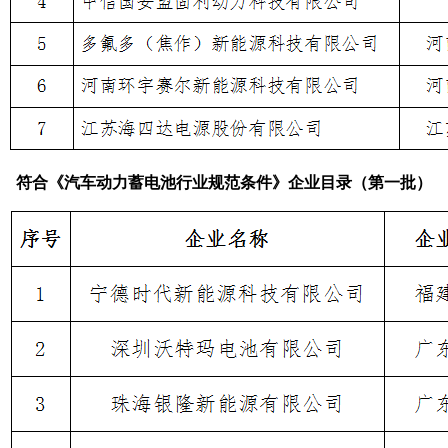
符合《汽车动力蓄电池行业规范条件》企业目录（第一批）