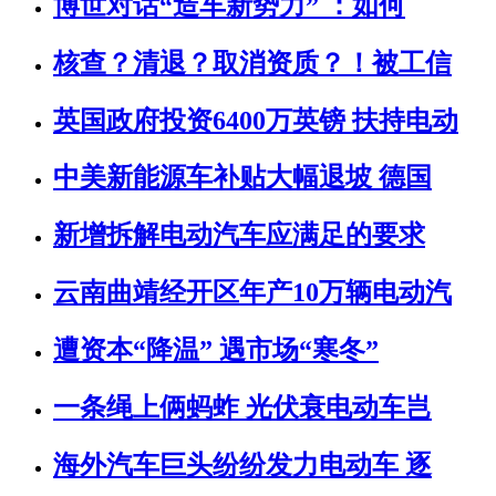
博世对话“造车新势力” ：如何
核查？清退？取消资质？！被工信
英国政府投资6400万英镑 扶持电动
中美新能源车补贴大幅退坡 德国
新增拆解电动汽车应满足的要求
云南曲靖经开区年产10万辆电动汽
遭资本“降温” 遇市场“寒冬”
一条绳上俩蚂蚱 光伏衰电动车岂
海外汽车巨头纷纷发力电动车 逐