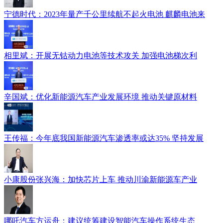
宁德时代：2023年量产千公里续航不起火电池 麒麟电池来
相里斌：开展无钴动力电池等技术攻关 加强电池梯次利
辛国斌：优化新能源汽车产业发展环境 推动关键原材料
王传福：今年底我国新能源汽车渗透率或达35% 坚持发展
小康股份张兴海：加快芯片上车 推动川渝新能源车产业
哪吒汽车方运舟：建议统筹建设智能汽车操作系统生态