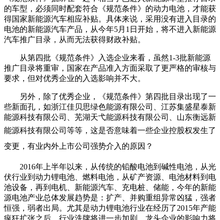
的车型，必须同时配套符合《规范条件》的动力电池，才能获
得国家新能源汽车相应补贴。具体来说，采用没有进入目录的
电池的新能源汽车产品，从今年5月1日开始，将不进入新能源
汽车推广目录，从而无法获得财政补贴。
从第四批《规范条件》入选企业来看，虽然1-3批新能源
推广目录将重审，国家在产品准入方面采取了更严格的审核与
要求，但对优秀企业的入选影响并不大。
另外，除了优秀企业，《规范条件》第四批目录出现了一
些新面孔，如浙江佳贝思绿色能源有限公司、江苏集盛星泰新
能源科技有限公司、芜湖天弋能源科技有限公司、山东衡远新
能源科技有限公司等等，这是否意味着一些企业控股权发生
了
变更，有业内外
上市公司强势介入的原因？
2016年上半年以来，从传统的铅酸电池到碱性电池，从光
伏行业到动力锂电池、燃料电池，从矿产资源、电池材料到电
池设备，再到电机、新能源汽车、充电桩、储能，今年的新能
源电池产业总体发展趋势是：扩产、并购重组异常凶猛，强者
恒强，弱者出局。尤其是动力锂电池行业在经历了2015年产能
疯狂扩张之后，行业洗牌将进一步加剧，龙头企业的影响力将