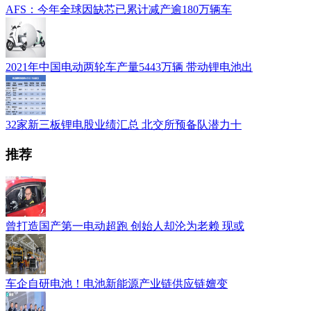
AFS：今年全球因缺芯已累计减产逾180万辆车
2021年中国电动两轮车产量5443万辆 带动锂电池出
32家新三板锂电股业绩汇总 北交所预备队潜力十
推荐
曾打造国产第一电动超跑 创始人却沦为老赖 现或
车企自研电池！电池新能源产业链供应链嬗变