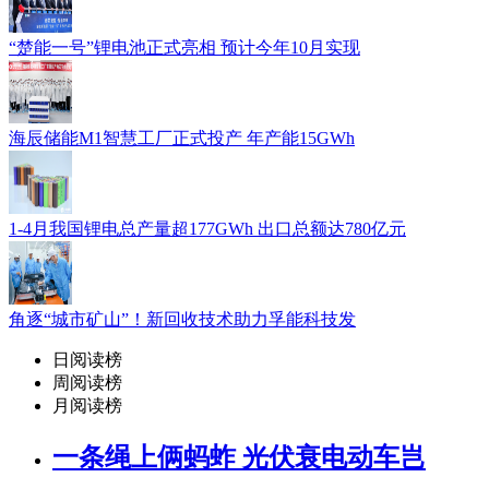
“楚能一号”锂电池正式亮相 预计今年10月实现
海辰储能M1智慧工厂正式投产 年产能15GWh
1-4月我国锂电总产量超177GWh 出口总额达780亿元
角逐“城市矿山”！新回收技术助力孚能科技发
日阅读榜
周阅读榜
月阅读榜
一条绳上俩蚂蚱 光伏衰电动车岂