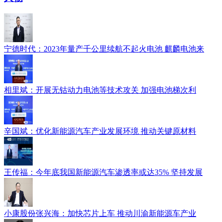
宁德时代：2023年量产千公里续航不起火电池 麒麟电池来
相里斌：开展无钴动力电池等技术攻关 加强电池梯次利
辛国斌：优化新能源汽车产业发展环境 推动关键原材料
王传福：今年底我国新能源汽车渗透率或达35% 坚持发展
小康股份张兴海：加快芯片上车 推动川渝新能源车产业