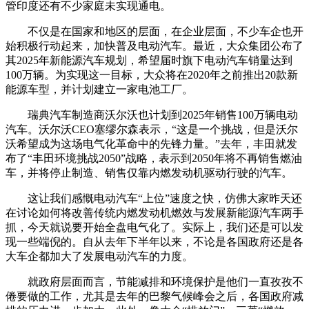
管印度还有不少家庭未实现通电。
不仅是在国家和地区的层面，在企业层面，不少车企也开
始积极行动起来，加快普及电动汽车。最近，大众集团公布了
其2025年新能源汽车规划，希望届时旗下电动汽车销量达到
100万辆。为实现这一目标，大众将在2020年之前推出20款新
能源车型，并计划建立一家电池工厂。
瑞典汽车制造商沃尔沃也计划到2025年销售100万辆电动
汽车。沃尔沃CEO塞缪尔森表示，“这是一个挑战，但是沃尔
沃希望成为这场电气化革命中的先锋力量。”去年，丰田就发
布了“丰田环境挑战2050”战略，表示到2050年将不再销售燃油
车，并将停止制造、销售仅靠内燃发动机驱动行驶的汽车。
这让我们感慨电动汽车“上位”速度之快，仿佛大家昨天还
在讨论如何将改善传统内燃发动机燃效与发展新能源汽车两手
抓，今天就说要开始全盘电气化了。实际上，我们还是可以发
现一些端倪的。自从去年下半年以来，不论是各国政府还是各
大车企都加大了发展电动汽车的力度。
就政府层面而言，节能减排和环境保护是他们一直孜孜不
倦要做的工作，尤其是去年的巴黎气候峰会之后，各国政府减