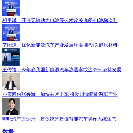
相里斌：开展无钴动力电池等技术攻关 加强电池梯次利
辛国斌：优化新能源汽车产业发展环境 推动关键原材料
王传福：今年底我国新能源汽车渗透率或达35% 坚持发展
小康股份张兴海：加快芯片上车 推动川渝新能源车产业
哪吒汽车方运舟：建议统筹建设智能汽车操作系统生态
数据