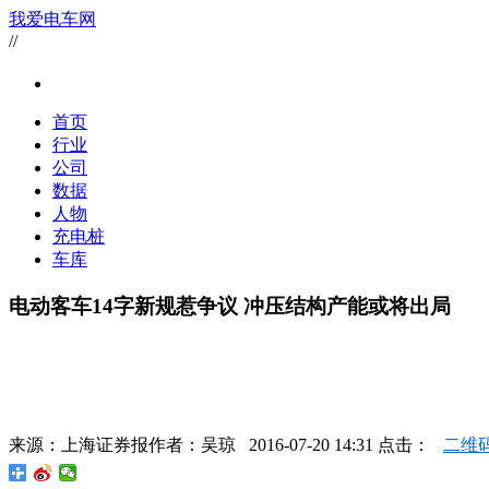
我爱电车网
//
首页
行业
公司
数据
人物
充电桩
车库
电动客车14字新规惹争议 冲压结构产能或将出局
来源：
上海证券报
作者：
吴琼
2016-07-20 14:31 点击：
二维