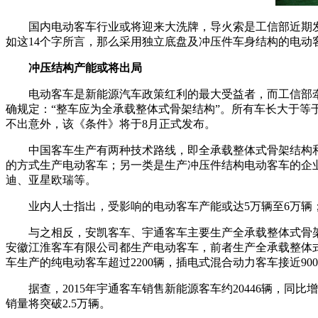
国内电动客车行业或将迎来大洗牌，导火索是工信部近期
如这14个字所言，那么采用独立底盘及冲压件车身结构的电
冲压结构产能或将出局
电动客车是新能源汽车政策红利的最大受益者，而工信部牵
确规定：“整车应为全承载整体式骨架结构”。所有车长大于等
不出意外，该《条件》将于8月正式发布。
中国客车生产有两种技术路线，即全承载整体式骨架结构
的方式生产电动客车；另一类是生产冲压件结构电动客车的企
迪、亚星欧瑞等。
业内人士指出，受影响的电动客车产能或达5万辆至6万辆；其
与之相反，安凯客车、宇通客车主要生产全承载整体式骨
安徽江淮客车有限公司都生产电动客车，前者生产全承载整体式
车生产的纯电动客车超过2200辆，插电式混合动力客车接近90
据查，2015年宇通客车销售新能源客车约20446辆，同比
销量将突破2.5万辆。