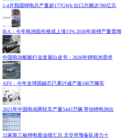
1-4月我国锂电总产量超177GWh 出口总额达780亿元
IEA：今年电池组价格或上涨15% 2030年前锂产量需增
中国电动船舶行业发展白皮书：2026年锂电池需求
AFS：今年全球因缺芯已累计减产逾180万辆车
2021年中国电动两轮车产量5443万辆 带动锂电池出
32家新三板锂电股业绩汇总 北交所预备队潜力十