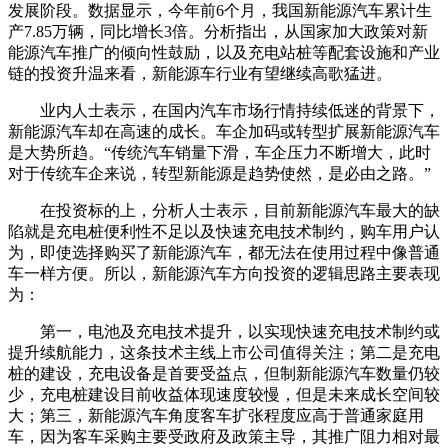
发展阶段。数据显示，今年前6个月，我国新能源汽车累计生
产7.85万辆，同比增长3倍。分析指出，从国家加大政策对新
能源汽车推广的倾向性鼓励，以及充电站桩等配套设施和产业
链的投资升温来看，新能源车行业有望继续高歌猛进。
业内人士表示，在国内汽车市场行情持续低迷的背景下，
新能源汽车却在高速的成长。车企加码或转型扩展新能源汽车
是大势所趋。“传统汽车销量下滑，车企压力不断增大，此时
对于传统车企来说，转型新能源是趋势使然，是必由之路。”
在投资标的上，分析人士表示，目前新能源汽车最大的缺
陷就是充电桩便利性不足以及快速充电技术制约，购车用户认
为，即使选择购买了新能源汽车，都无法在使用过程中像普通
车一样方便。所以，新能源汽车方向投资的逻辑思路主要表现
为：
第一，电池及充电技术提升，以实现快速充电技术制约或
提升续航能力，这条技术主线上市公司值得关注；第二是充电
桩的建设，充电设备是首要受益点，但制新能源汽车数量仍较
少，充电桩建设目前收益体现速度较慢，但是未来成长空间较
大；第三，新能源汽车角度客车扩张程度应高于普通家庭用
车，因为客车采购主要受政府及政策主导，其推广阻力相对最