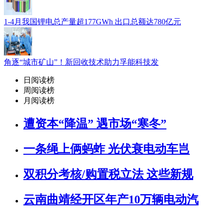
1-4月我国锂电总产量超177GWh 出口总额达780亿元
角逐“城市矿山”！新回收技术助力孚能科技发
日阅读榜
周阅读榜
月阅读榜
遭资本“降温” 遇市场“寒冬”
一条绳上俩蚂蚱 光伏衰电动车岂
双积分考核/购置税立法 这些新规
云南曲靖经开区年产10万辆电动汽