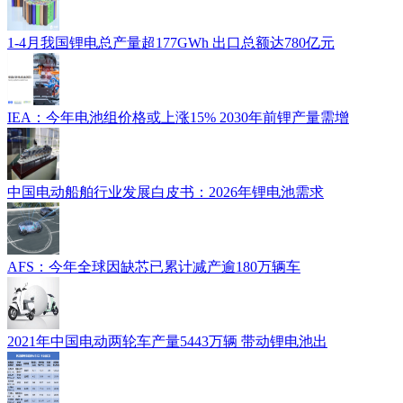
1-4月我国锂电总产量超177GWh 出口总额达780亿元
IEA：今年电池组价格或上涨15% 2030年前锂产量需增
中国电动船舶行业发展白皮书：2026年锂电池需求
AFS：今年全球因缺芯已累计减产逾180万辆车
2021年中国电动两轮车产量5443万辆 带动锂电池出