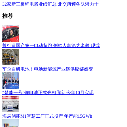
32家新三板锂电股业绩汇总 北交所预备队潜力十
推荐
曾打造国产第一电动超跑 创始人却沦为老赖 现或
车企自研电池！电池新能源产业链供应链嬗变
“楚能一号”锂电池正式亮相 预计今年10月实现
海辰储能M1智慧工厂正式投产 年产能15GWh