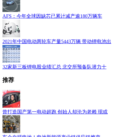
AFS：今年全球因缺芯已累计减产逾180万辆车
2021年中国电动两轮车产量5443万辆 带动锂电池出
32家新三板锂电股业绩汇总 北交所预备队潜力十
推荐
曾打造国产第一电动超跑 创始人却沦为老赖 现或