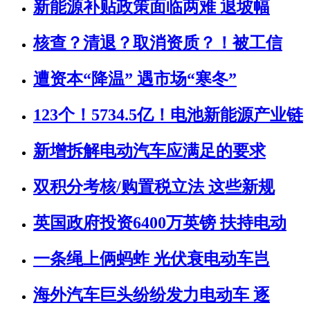
新能源补贴政策面临两难 退坡幅
核查？清退？取消资质？！被工信
遭资本“降温” 遇市场“寒冬”
123个！5734.5亿！电池新能源产业链
新增拆解电动汽车应满足的要求
双积分考核/购置税立法 这些新规
英国政府投资6400万英镑 扶持电动
一条绳上俩蚂蚱 光伏衰电动车岂
海外汽车巨头纷纷发力电动车 逐