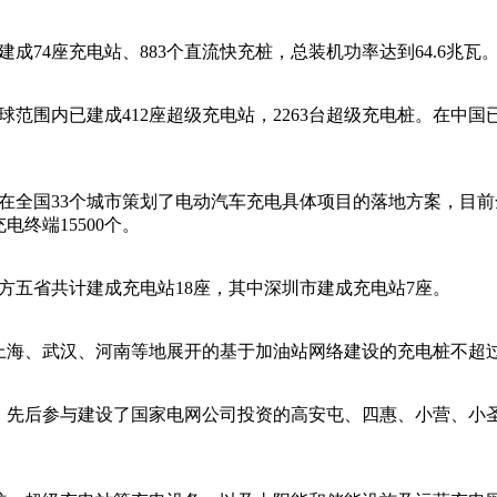
计建成74座充电站、883个直流快充桩，总装机功率达到64.6兆瓦
全球范围内已建成412座超级充电站，2263台超级充电桩。在中国
德已在全国33个城市策划了电动汽车充电具体项目的落地方案，目
电终端15500个。
南方五省共计建成充电站18座，其中深圳市建成充电站7座。
立足上海、武汉、河南等地展开的基于加油站网络建设的充电桩不超过
，先后参与建设了国家电网公司投资的高安屯、四惠、小营、小圣