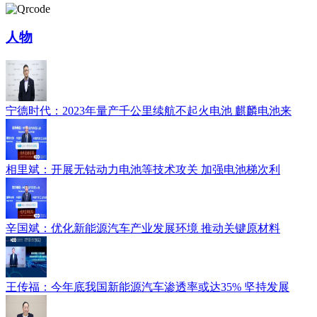
人物
宁德时代：2023年量产千公里续航不起火电池 麒麟电池来
相里斌：开展无钴动力电池等技术攻关 加强电池梯次利
辛国斌：优化新能源汽车产业发展环境 推动关键原材料
王传福：今年底我国新能源汽车渗透率或达35% 坚持发展