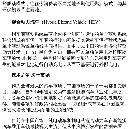
择驱动模式，往往令消费者不自觉地长期使用燃油模式，与其
环保初衷背道而驰。
混合动力汽车
（Hybrid Electric Vehicle, HEV）
指车辆驱动系统由两个或多个能同时运转的单个驱动系统
联合组成的车辆，车辆的行驶功率依据实际的车辆行驶状态由
单个驱动系统单独或共同提供。其中，以丰田的油电混合双擎
动力技术（THS）最广为人知，拥有可以单独使用电动机驱动
车辆的“纯电模式”，并且通过能量回收系统充分利用刹车等产
生的能量对电池进行自动充电，从而不需要进行外部充电。
技术之争 决于市场
作为全球最大的汽车市场，中国市场的一举一动都备受瞩
目。因此，自2014年被定义为中国新能源汽车商业化元年之
后，各车企都不约而同地制定了新能源汽车的在华发展向战
略。随着各项利好政策相继出台，“新能源汽车将在中国迎来
爆发式增长”也成为预测的主流趋势。
目前在中国市场，纯电动车和插电式混合动力车在新能源
汽车乘用车领域被视为主流。但从中汽协所发布的数据来看，