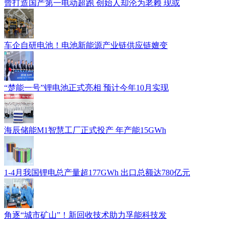
曾打造国产第一电动超跑 创始人却沦为老赖 现或
车企自研电池！电池新能源产业链供应链嬗变
“楚能一号”锂电池正式亮相 预计今年10月实现
海辰储能M1智慧工厂正式投产 年产能15GWh
1-4月我国锂电总产量超177GWh 出口总额达780亿元
角逐“城市矿山”！新回收技术助力孚能科技发