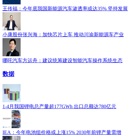
王传福：今年底我国新能源汽车渗透率或达35% 坚持发展
小康股份张兴海：加快芯片上车 推动川渝新能源车产业
哪吒汽车方运舟：建议统筹建设智能汽车操作系统生态
数据
1-4月我国锂电总产量超177GWh 出口总额达780亿元
IEA：今年电池组价格或上涨15% 2030年前锂产量需增