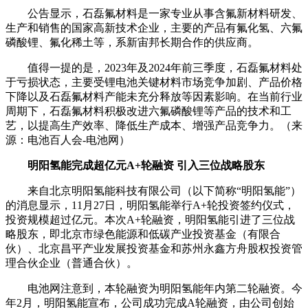
公告显示，石磊氟材料是一家专业从事含氟新材料研发、
生产和销售的国家高新技术企业，主要的产品有氟化氢、六氟
磷酸锂、氟化稀土等，系新宙邦长期合作的供应商。
值得一提的是，2023年及2024年前三季度，石磊氟材料处
于亏损状态，主要受锂电池关键材料市场竞争加剧、产品价格
下降以及石磊氟材料产能未充分释放等因素影响。在当前行业
周期下，石磊氟材料积极改进六氟磷酸锂等产品的技术和工
艺，以提高生产效率、降低生产成本、增强产品竞争力。（来
源：电池百人会-电池网）
明阳氢能完成超亿元A+轮融资 引入三位战略股东
来自北京明阳氢能科技有限公司（以下简称“明阳氢能”）
的消息显示，11月27日，明阳氢能举行A+轮投资签约仪式，
投资规模超过亿元。本次A+轮融资，明阳氢能引进了三位战
略股东，即北京市绿色能源和低碳产业投资基金（有限合
伙）、北京昌平产业发展投资基金和苏州永鑫方舟股权投资管
理合伙企业（普通合伙）。
电池网注意到，本轮融资为明阳氢能年内第二轮融资。今
年2月，明阳氢能宣布，公司成功完成A轮融资，由公司创始