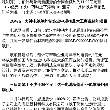
吨测算），预计与象屿新能源的合同金额约为11.07亿元至
13.53亿元（以1.5万吨上下浮动10%测算），具体以实际销售
订单为准。（来源：电池百人会-电池网）
2GWh！力神电池签约制造业中规模最大工商业储能项目
电池网获悉，日前，武汉力神动力电池系统科技有限公司
与中国铝业旗下贵州华仁新材料有限公司正式签订战略合作协
议，共同开发华仁新材料电解铝园区660MW/2000MWh的储能
项目。
该项目建成后，预计可帮助企业每年节约电费约2亿元，
将成为目前国内制造业中规模最大的工商业储能项目。为保证
项目顺利落地，双方将共同成立项目团队，制定周密的规划、
设计、建设及运营方案，加强学习交流，推动实现工商业储能
项目的全面战略合作。（来源：电池百人会-电池网）
三日两笔！不少于50亿㎡！这一电池头部企业锁单海外隔
膜供应
11月24日晚间，恩捷股份（002812）发布公告，公司控股
子公司上海恩捷新材料科技有限公司（以下简称“上海恩捷”）
与亿纬锂能（300014）为保持长期互利共赢的合作伙伴关系，