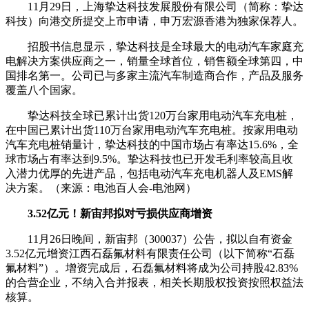
11月29日，上海挚达科技发展股份有限公司（简称：挚达
科技）向港交所提交上市申请，申万宏源香港为独家保荐人。
招股书信息显示，挚达科技是全球最大的电动汽车家庭充
电解决方案供应商之一，销量全球首位，销售额全球第四，中
国排名第一。公司已与多家主流汽车制造商合作，产品及服务
覆盖八个国家。
挚达科技全球已累计出货120万台家用电动汽车充电桩，
在中国已累计出货110万台家用电动汽车充电桩。按家用电动
汽车充电桩销量计，挚达科技的中国市场占有率达15.6%，全
球市场占有率达到9.5%。挚达科技也已开发毛利率较高且收
入潜力优厚的先进产品，包括电动汽车充电机器人及EMS解
决方案。（来源：电池百人会-电池网）
3.52亿元！新宙邦拟对亏损供应商增资
11月26日晚间，新宙邦（300037）公告，拟以自有资金
3.52亿元增资江西石磊氟材料有限责任公司（以下简称“石磊
氟材料”）。增资完成后，石磊氟材料将成为公司持股42.83%
的合营企业，不纳入合并报表，相关长期股权投资按照权益法
核算。