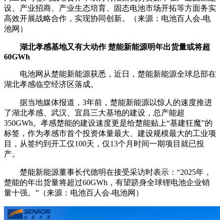
设、产业招商、产业生态培育、固态电池市场开拓等方面务实
高效开展战略合作，实现协同创新。（来源：电池百人会-电
池网）
湖北孝感基地又有大动作 楚能新能源明年出货量或将超
60GWh
电池网从楚能新能源获悉，近日，楚能新能源全球总部在
湖北孝感临空经济区落成。
据当地媒体报道，3年前，楚能新能源以惊人的速度推进
了湖北孝感、武汉、宜昌三大基地的建设，总产能超
350GWh。孝感楚能的建设速度更是给楚能贴上“基建狂魔”的
标签，作为孝感市首个投资体量最大、建设规模最大的工业项
目，从签约到开工仅100天，仅13个月时间一期项目就已投
产。
楚能新能源董事长代德明在接受采访时表示：“2025年，
楚能的年出货量将超过60GWh，有望跻身全球锂电池企业销
量十强。”（来源：电池百人会-电池网）