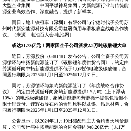
大型企业集团——中国平煤神马集团，为新能源行业与传统能
源企业高效合作、深度融合，提供了新样本。
同日，地上铁租车（深圳）有限公司与宁德时代子公司苏
州时代新安能源科技有限公司签署商用车滑板底盘战略合作协
议。（来源：电池百人会-电池网）
或达21.73亿元！两家国企子公司派发2.5万吨碳酸锂大单
近日，芳源股份（688148）发布公告，公司全资子公司芳
源循环与中拓新能源签订了《碳酸锂年度供货合同》，约定由
芳源循环向中拓新能源提供不低于1万吨的电池级碳酸锂，合
同履行期限为2025年1月1日至2025年12月31日。
同时，芳源循环与象屿新能源签订了《年度战略合作协
议》，约定由芳源循环向象屿新能源提供1.5万吨（上下浮动
10%）的电池级碳酸锂，象屿新能源向芳源循环提供包括但不
限于锂云母、锂辉石等在内的含锂原料以及镍、钴原材料，合
同履行期限为2025年1月1日至2025年12月31日。
公告显示，以2024年11月19日碳酸锂主力合约当天均价测
算，公司预计与中拓新能源的合同金额约为8.20亿元（以1万