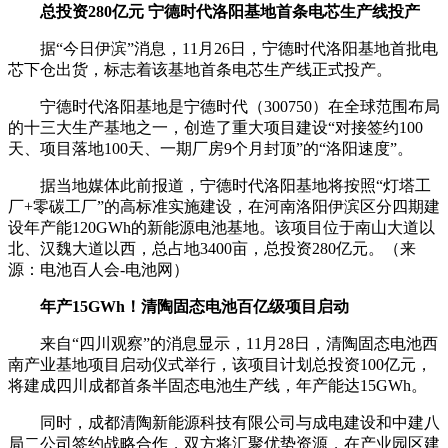
总投资280亿元 宁德时代洛阳基地首条电芯生产线投产
据“今日伊滨”消息，11月26日，宁德时代洛阳基地首批电
芯下仓出货，标志着该基地首条电芯生产线正式投产。
宁德时代洛阳基地是宁德时代（300750）在全球范围布局
的十三大生产基地之一，创造了重大项目建设“对接签约100
天、项目落地100天、一期厂房9个月封顶”的“洛阳速度”。
据当地媒体此前报道，宁德时代洛阳基地将按照“灯塔工
厂+零碳工厂”的高标准实施建设，在河南洛阳伊滨区分四期建
设年产能120GWh的新能源电池基地。该项目位于南山大道以
北、汉魏大道以西，总占地3400亩，总投资280亿元。（来
源：电池百人会-电池网）
年产15GWh！清陶固态电池百亿级项目启动
来自“四川观察”的消息显示，11月28日，清陶固态电池西
南产业基地项目启动仪式举行，该项目计划总投资100亿元，
将建成四川成都首条半固态电池生产线，年产能达15GWh。
同时，成都清陶新能源科技有限公司与成电建设和中建八
局二公司签约战略合作，双方将汇聚优势资源，在产业园区建