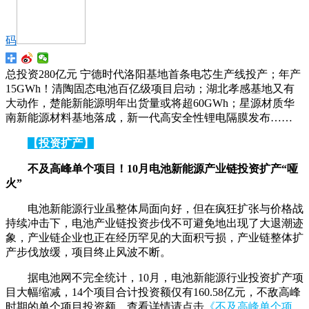
码
总投资280亿元 宁德时代洛阳基地首条电芯生产线投产；年产
15GWh！清陶固态电池百亿级项目启动；湖北孝感基地又有
大动作，楚能新能源明年出货量或将超60GWh；星源材质华
南新能源材料基地落成，新一代高安全性锂电隔膜发布……
【投资扩产】
不及高峰单个项目！10月电池新能源产业链投资扩产“哑
火”
电池新能源行业虽整体局面向好，但在疯狂扩张与价格战
持续冲击下，电池产业链投资步伐不可避免地出现了大退潮迹
象，产业链企业也正在经历罕见的大面积亏损，产业链整体扩
产步伐放缓，项目终止风波不断。
据电池网不完全统计，10月，电池新能源行业投资扩产项
目大幅缩减，14个项目合计投资额仅有160.58亿元，不敌高峰
时期的单个项目投资额。查看详情请点击
《
不及高峰单个项