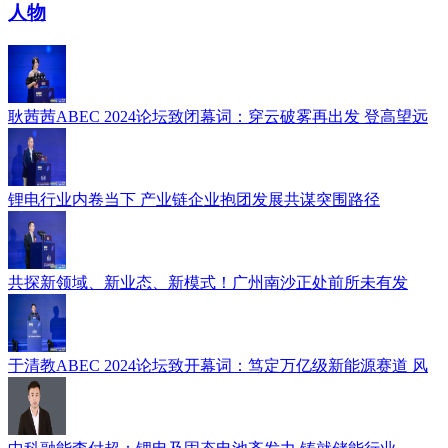
人物
耿茜茜ABEC 2024论坛致闭幕词：穿云破雾再出发 登高望远
锂电行业内卷当下 产业链企业抱团发展共谋突围路径
共探新领域、新业态、新模式！广州南沙正处前所未有发
于清教ABEC 2024论坛致开幕词：笃定万亿级新能源赛道 风