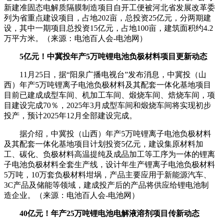
新建准固态电解质隔膜制造项目自开工便被河北省发展改革委
列为省重点建设项目，占地202亩，总投资25亿元，分两期建
设，其中一期项目总投资15亿元，占地100亩，建筑面积约4.2
万平方米。（来源：电池百人会-电池网）
5亿元！中冀投年产5万吨锂电池负极材料项目更新动态
11月25日，据“阳泉广播电视台”发布消息，中冀投（山
西）年产5万吨锂离子电池负极材料及其配套一体化基地项目
目前已建成成型车间、机加工车间、煅烧车间、焙烧车间，项
目建设完成70％，2025年3月成型车间和煅烧车间将实现初步
投产，预计2025年12月全部建设完成。
据介绍，中冀投（山西）年产5万吨锂离子电池负极材料
及其配套一体化基地项目计划投资5亿元，建设集原材料加
工、碳化、负极材料高温提纯及成品加工等工序为一体的锂离
子电池负极材料全套生产线，设计年生产锂离子电池负极材料
5万吨，10万套负极材料坩埚，产品主要应用于新能源汽车、
3C产品及储能等领域，建成投产后的产品将供应给锂电池制
造企业。（来源：电池百人会-电池网）
40亿元！年产25万吨锂电池电解液溶剂项目传新动态