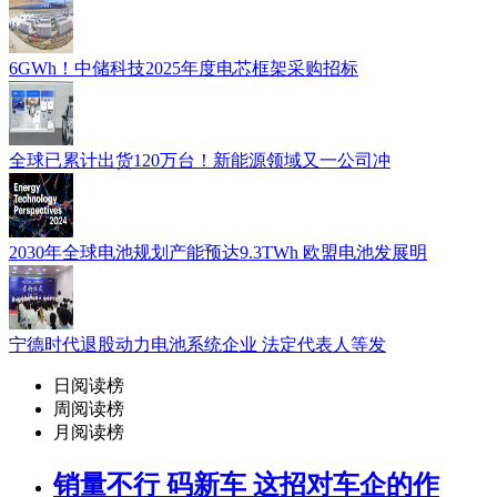
6GWh！中储科技2025年度电芯框架采购招标
全球已累计出货120万台！新能源领域又一公司冲
2030年全球电池规划产能预达9.3TWh 欧盟电池发展明
宁德时代退股动力电池系统企业 法定代表人等发
日阅读榜
周阅读榜
月阅读榜
销量不行 码新车 这招对车企的作