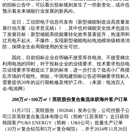
的招标公告中，可以看出投标规则发生了一些新变化，或许也
预示着未来储能行业发展的新风向。
近日，工信部电子信息司发布《新型储能制造业高质量发
展行动方案（征求意见稿）》，其中也对储能安全技术也提出
了发展目标：新型储能系统能量转化效率显著提升，热滥用和
过充电不起火、不爆炸，实现新型储能电站电池模块级精准消
防，保障全生命周期使用的安全可控。
因此，目前招标企业在明确不接受库存电池、不接受梯次
利用电池的同时，对于投标企业的业绩要求、技术要求包括电
芯业绩要求等都提出了新的标准，进一步打击了低劣小厂商搅
乱市场的可能性。例如，中国电建招标公告还明确要求投标人
需要提供20年的运行期检修及维护工作。（来源：电池百人
会-电池网）
200万㎡+100万㎡！英联股份复合集流体获海外客户订单
11月27日，英联股份（002846）发布公告，公司控股子公
司江苏英联复合集流体有限公司（简称“江苏英联”）近日获得
韩国客户U&S ENERGY（简称：U&S公司）批量生产订单
（10万㎡复合铝箔和5万㎡复合铜箔），并于2024年11月26日