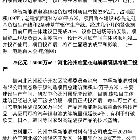
料项目建设进展顺利，预计将在月底前全面完工并投产运行。
华智新能源电池硅碳负极材料项目总投资6亿元，占地面
积109亩，总建筑面积42,660平方米。项目旨在建设4条先进硅
基负极生产线和2条硅基前驱体生产线。经过几个月的紧张施
工，目前厂房主体建设已完成70%，设备已进场等待安装。项
目施工现场负责人高波表示，预计本月底车间主体将顺利竣工
并投产使用。项目投产后，将产生显著的成果和影响。（来
源：电池百人会-电池网）
25亿元！5000万㎡！河北沧州准固态电解质隔膜将竣工投
产
据河北沧州经济开发区管理委员会消息，中孚新能源材料
有限公司固态质子膜制造项目总建筑面积4.2万平方米，主要
建设生产车间、研发中心及附属配套设施。目前,该项目主体
建筑已经进入竣工验收阶段，项目正式投产后，每年可生产准
固态电解质隔膜5000万平米，产品是新能源领域革命性科技产
品，其应用可将汽车锂电池的续航里程延长4倍，有利于打破
欧美、日本、韩国等国家对高端隔膜产品的技术垄断。
资料显示，沧州中孚新能源材料有限公司成立于2021年，
地址位于河北省沧州经济开发区，注册资金24,000万元。公司