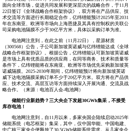
面向全球市场，促进共同发展和更深层次的战略合作，于11月
22日签订《全球战略合作框架协议》，双方将在产品供应、技
术交流等方面进行长期稳定合作，亿纬锂能预计2025年至2031
年在东南亚、欧洲等市场向上海恩捷及其具有控制权的关联公
司采购电池隔膜不少于30亿平方米，具体以采购订单为准。
电池网注意到，在此之前（11月22日），星源材质
（300568）公告，子公司新加坡英诺威与亿纬锂能达成《全球
战略合作框架协议》。根据公告，亿纬锂能认可新加坡英诺威
是市场上具有优质品质的供应商，在同等商务、技术和质量等
条件下，亿纬锂能将在东南亚、欧洲等市场优先采购新加坡英
诺威隔膜。2025-2030年期间，亿纬锂能预计将向新加坡英诺
威下达电池隔膜采购订单不少于20亿平方米。双方将在产品供
应、技术交流、高层互访等方面持续深入开展沟通、交流及战
略合作。（来源：电池百人会-电池网）
储能行业新趋势？三大央企下发超30GWh集采，不接受
库存电池！
电池网注意到，自11月以来，多家央国企陆续启动2025年
储能系统（电芯框架）集采，其中，仅中国华能、中国电建、
中广核三家央企便释放了30.5GWh储能系统需求。从几家央企