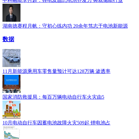
中科融能李付超：锂电及固态电池齐发力 铸就储能行业
湖南德赛程月帆：守初心练内功 20余年笃志于电池新能源
数据
11月新能源乘用车零售量预计可达128万辆 渗透率
国家消防救援局：每百万辆电动自行车火灾由5
10月电动自行车因蓄电池故障火灾509起 锂电池占