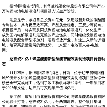
据“利津发布”消息，利华益维远化学股份有限公司年产25
万吨锂电池电解液溶剂项目进入试生产阶段。
消息显示，该项目总投资40亿元，采用最新升级的碳酸酯
专利技术，具有反应效率高、产品质量稳定、三废少等优点。
项目投产后，将实现从丙烷到锂电池电解液溶剂一体化生产，
成为国内电解液溶剂最完整的产业链条，同时继续发展锂电池
电解液及配套新型添加剂、溶质锂盐产业，加速进入新能源领
域，培育高质量发展的新优势。（来源：电池百人会-电池
网）
总投资21亿！蜂盛能源新型储能智能装备制造项目传新动
态
11月25日，据“朝阳发布”消息，日前，位于辽宁省朝阳柳
城经济开发区的蜂盛能源新型储能智能装备制造项目整体综合
楼已全部完成施工，达到了竣工验收标准和条件。一期项目将
于2025年投运，达产后可实现年产值16亿元。
据了解，该项目由北盛股份有限公司与蜂巢能源股份有限
公司联手打造，总投资21亿元，分两期建设。整个项目集研
发、销售、智能制造、运维服务为一体，致力于打造储能系统