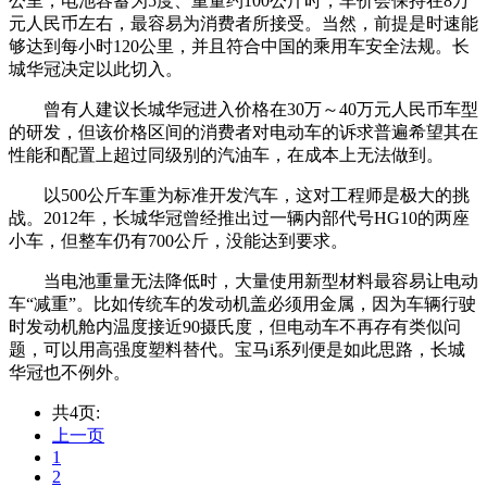
公里，电池容蓄为5度、重量约100公斤时，车价会保持在8万
元人民币左右，最容易为消费者所接受。当然，前提是时速能
够达到每小时120公里，并且符合中国的乘用车安全法规。长
城华冠决定以此切入。
曾有人建议长城华冠进入价格在30万～40万元人民币车型
的研发，但该价格区间的消费者对电动车的诉求普遍希望其在
性能和配置上超过同级别的汽油车，在成本上无法做到。
以500公斤车重为标准开发汽车，这对工程师是极大的挑
战。2012年，长城华冠曾经推出过一辆内部代号HG10的两座
小车，但整车仍有700公斤，没能达到要求。
当电池重量无法降低时，大量使用新型材料最容易让电动
车“减重”。比如传统车的发动机盖必须用金属，因为车辆行驶
时发动机舱内温度接近90摄氏度，但电动车不再存有类似问
题，可以用高强度塑料替代。宝马i系列便是如此思路，长城
华冠也不例外。
共4页:
上一页
1
2