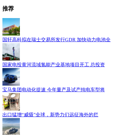
推荐
国轩高科拟在瑞士交易所发行GDR 加快动力电池全
国家电投黄河流域氢能产业基地项目开工 总投资
宝马集团电动化提速 今年量产及试产纯电车型将
出口猛增“威慑”全球，新势力们远征海外的拦