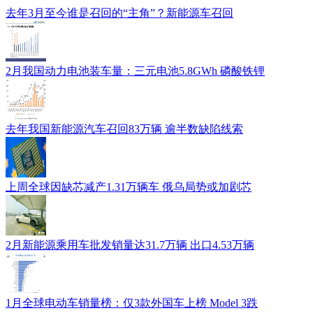
去年3月至今谁是召回的“主角”？新能源车召回
2月我国动力电池装车量：三元电池5.8GWh 磷酸铁锂
去年我国新能源汽车召回83万辆 逾半数缺陷线索
上周全球因缺芯减产1.31万辆车 俄乌局势或加剧芯
2月新能源乘用车批发销量达31.7万辆 出口4.53万辆
1月全球电动车销量榜：仅3款外国车上榜 Model 3跌