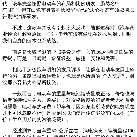
代。该车完全按照电动车的布局和比例研发，虽然名中
有“红”，但其白色车身表明长城华冠已经决心在跑车领域彻底
告别汽油车研发。
不过，这款车并没有引起太大反响，陆群这样对《汽车商
业评论》解释原因：“当时电动车没有像现在这么热闹，同时
我们自身的技术也不成熟。”
前途是长城华冠的脱胎换骨之作，它的logo不再是凶猛的
毒蝎，而是一只蜻蜓，象征轻盈、敏捷、安静和无害。
相比于超级跑车明朗的发展诉求，陆群在电动车发展上坚
持的另一条路径极致轻量化，也就是他所谓的“个人交通”，则
没那么容易为外界所接受。
一般而言，电动车的重量与电池搭载量成正比，价格也与
后者保持线性关系。购买时，对价格敏感的消费者考虑的首要
问题是，电动车的花费（即车价，因为充电所花费的电费现在
几乎可以忽略不计）是否足以抵消使用传统能源车的成本（车
价＋生命周期内的汽油花费）。
经过测算，当车重500公斤左右，满电状态下续航里程100