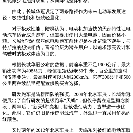
量化减少电池搭载量，从而降低整体价格。
由此，长城华冠设定了两条路径作为未来电动车发展途
径：极致性能和极致轻量化。
对于极致性能，陆群认为，电动机加速快的天然特性让电
动汽车适合成为跑车，但需要用使用大量电池，因而价格不
菲。长城华冠的双座纯电动跑车前途即是在此逻辑下诞生，与
特斯拉的想法相仿，富裕阶层为潜在用户，以追求漂亮设计和
驾驶时的极致体验为目的。
根据长城华冠公布的数据，前途车重不足1900公斤，最大
输出功率为408马力，峰值扭矩达到650牛·米，百公里加速时
间仅需要5秒，最高时速可以达到200km/h。它有300公里和500
公里两种续航里程配置供购买者选择。
研发跑车是陆群团队的强项。2008年北京车展，长城华冠
便展出了自行研发的超级跑车“天蝎”，但仅停留在造型概念阶
段，两年后，“新天蝎”亮相，搭载强劲动力，造型进一步优
化。此时，它们仍旧是传统能源汽车，外观也一直采用鲜亮的
红颜色。
又过两年的2012年北京车展上，天蝎系列被红蝎电动车取