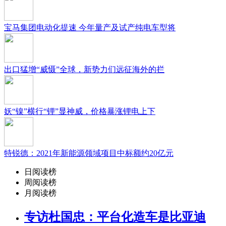
宝马集团电动化提速 今年量产及试产纯电车型将
出口猛增“威慑”全球，新势力们远征海外的拦
妖“镍”横行“锂”显神威，价格暴涨锂电上下
特锐德：2021年新能源领域项目中标额约20亿元
日阅读榜
周阅读榜
月阅读榜
专访杜国忠：平台化造车是比亚迪