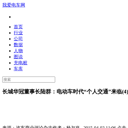
我爱电车网
首页
行业
公司
数据
人物
图说
充电桩
车库
长城华冠董事长陆群：电动车时代“个人交通”来临(4
来源：
汽车商业评论杂志
作者：
杨与肖
2015-04-02 11:06 点