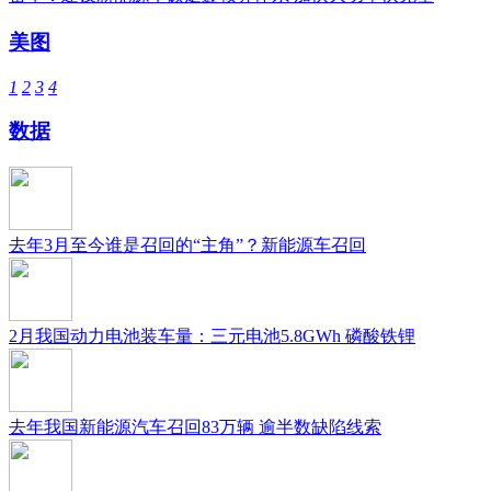
美图
1
2
3
4
数据
去年3月至今谁是召回的“主角”？新能源车召回
2月我国动力电池装车量：三元电池5.8GWh 磷酸铁锂
去年我国新能源汽车召回83万辆 逾半数缺陷线索