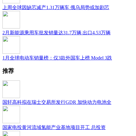
上周全球因缺芯减产1.31万辆车 俄乌局势或加剧芯
2月新能源乘用车批发销量达31.7万辆 出口4.53万辆
1月全球电动车销量榜：仅3款外国车上榜 Model 3跌
推荐
国轩高科拟在瑞士交易所发行GDR 加快动力电池全
国家电投黄河流域氢能产业基地项目开工 总投资