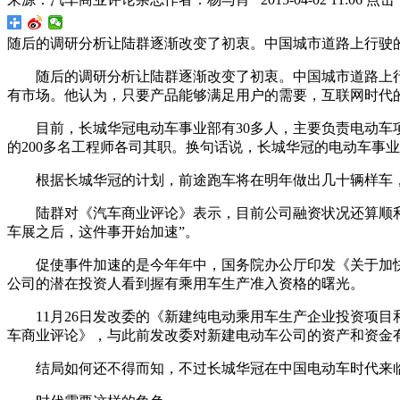
随后的调研分析让陆群逐渐改变了初衷。中国城市道路上行驶
随后的调研分析让陆群逐渐改变了初衷。中国城市道路上
有市场。他认为，只要产品能够满足用户的需要，互联网时代
目前，长城华冠电动车事业部有30多人，主要负责电动
的200多名工程师各司其职。换句话说，长城华冠的电动车事
根据长城华冠的计划，前途跑车将在明年做出几十辆样车，
陆群对《汽车商业评论》表示，目前公司融资状况还算顺利
车展之后，这件事开始加速”。
促使事件加速的是今年年中，国务院办公厅印发《关于加
公司的潜在投资人看到握有乘用车生产准入资格的曙光。
11月26日发改委的《新建纯电动乘用车生产企业投资项
车商业评论》，与此前发改委对新建电动车公司的资产和资金有
结局如何还不得而知，不过长城华冠在中国电动车时代来