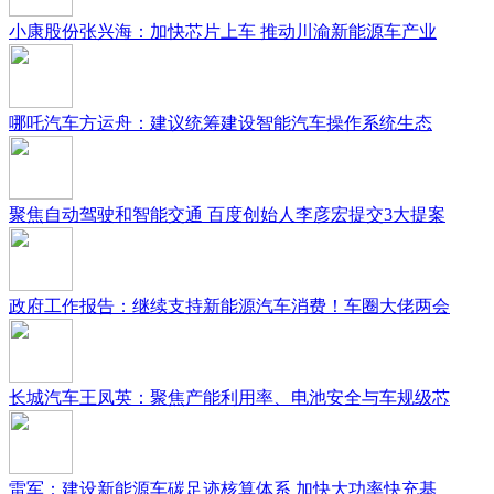
小康股份张兴海：加快芯片上车 推动川渝新能源车产业
哪吒汽车方运舟：建议统筹建设智能汽车操作系统生态
聚焦自动驾驶和智能交通 百度创始人李彦宏提交3大提案
政府工作报告：继续支持新能源汽车消费！车圈大佬两会
长城汽车王凤英：聚焦产能利用率、电池安全与车规级芯
雷军：建设新能源车碳足迹核算体系 加快大功率快充基