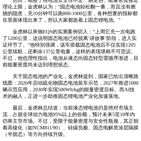
然而，相较于锂电池安全性不足、易受热、
能量密度接近
理论上限
，金虎林认为：“固态电池轻松翻一番，而且没有燃
烧的隐患，充10分钟可以跑800-1000公里，各种想要的指标都
在里面体现出来了，所以大家都急着上固态锂电池。
”
金虎林以奔驰EQS的实测案例切入：“上周它充一次电跑
了1200公里，这说明固态电池已经脱离‘讲故事’阶段，进入实
证环节了。”他特别强调，该车搭载固态电池后不仅实现1205
公里续航，还剩余137公里电量，这样的表现堪称不可思议。
不过，他也理性指出，电池从液态向固态转型需循序渐进，目
前能量密度尚未达到理想状态。
关于固态电池的产业化，金虎林提到，国家已给出清晰路
线图：2026年启动硫化物固态电池装车示范，2027年推进1000
辆示范应用，2030年实现500Wh/kg的能量密度目标。而AI技
术的融入，正进一步助推固态锂电池产业化加速落地。
最后，金虎林总结道：当前液态锂电池仍是绝对市场主
流，占据全球动力电池95%以上的份额，预计未来5至10年内
仍将主导市场。不过，受限于能量密度与安全性瓶颈，其正朝
着高镍化（如NCM811/90）、硅碳负极、固态电解质涂层隔膜
（半固态）等方向持续升级。