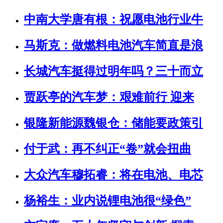
中南大学唐有根：祝愿电池行业牛
马斯克：做燃料电池汽车简直是浪
长城汽车挺得过明年吗？三十而立
贾跃亭的汽车梦：艰难前行 迎来
银隆新能源魏银仓：储能要政策引
付于武：再不纠正“卷”就会扭曲
大众汽车穆拓睿：将在电池、电芯
杨裕生：业内说锂电池很“绿色”