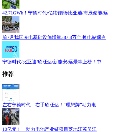
42.71GWh！宁德时代/亿纬锂能/比亚迪/海辰储能/远
前7月我国充电基础设施增量387.8万个 换电站保有
宁德时代/比亚迪/欣旺达/新能安/远景等上榜！中
推荐
左右宁德时代，右手欣旺达！“理想牌”动力电
10亿元！一动力电池产业链项目落地江苏吴江