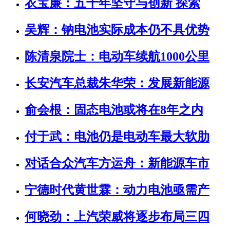
衣宝廉：五十年坚守与创新 探索
吴辉：钠电池实际成本仍不具优势
陈清泉院士：电动车续航1000公里
长安汽车总裁朱华荣：发展新能源
俞会根：固态电池或将在8年之内
付于武：电池仍是电动车最大软肋
对话合众汽车方运舟：新能源车市
宁德时代黄世霖：动力电池亟需产
何晓劲：上汽荣威将逐步布局三四