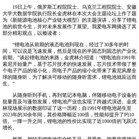
19日上午，俄罗斯工程院院士、乌克兰工程院院士、安徽
大学大数据学院执行院长金虎林在本次大会主题论坛
上作了题
为《
新能源电池核心产业链大模型
》的主题演讲，分享了
锂电
池的前世今生，并对未来发展作了展望。我爱电车网摘选了其
部分精彩观点，以飨读者：
“锂电池从前期的液态电池到现在，经过了30多年的时
间，可以说是飞速发展，然后是现在的半固态到固态的产业化
前期。”谈起锂电池的来路，金虎林介绍道：
“
锂电池自1991年
索尼开始量产，基于芯片技术的快速发展，芯片技术带领了整
个电子产品的缩小化，而电子产品的缩小化带来了索尼风靡全
球的随身听，为了解决可移动的随身听需求，锂电池就应运而
生。
”
从随身听到手机，再到笔记本电脑，伴随移动电子设备的
批量普及与蓬勃发展，锂电池产业也实现了跨越式演进。金虎
林现场展示的数据印证了这一历程：自1991年锂电池诞生至
2023年的30余年间，其价格降幅近100倍，性能却提升了约10
倍。一降一升之间，锂电池的性价比实现了近1000倍的飞跃式
增长。