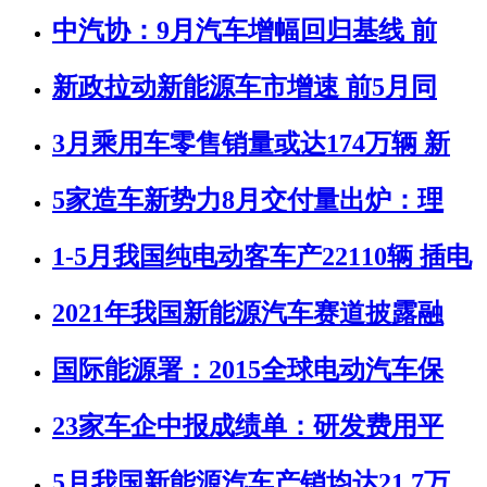
中汽协：9月汽车增幅回归基线 前
新政拉动新能源车市增速 前5月同
3月乘用车零售销量或达174万辆 新
5家造车新势力8月交付量出炉：理
1-5月我国纯电动客车产22110辆 插电
2021年我国新能源汽车赛道披露融
国际能源署：2015全球电动汽车保
23家车企中报成绩单：研发费用平
5月我国新能源汽车产销均达21.7万