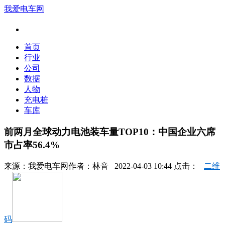
我爱电车网
首页
行业
公司
数据
人物
充电桩
车库
前两月全球动力电池装车量TOP10：中国企业六席
市占率56.4%
来源：
我爱电车网
作者：
林音
2022-04-03 10:44 点击：
二维
码