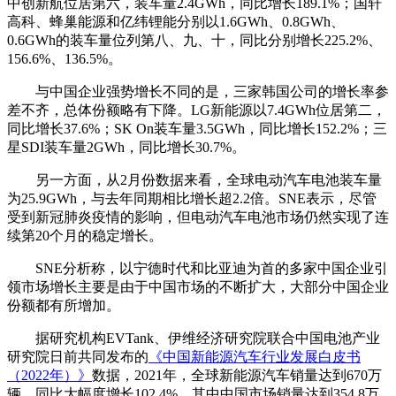
中创新航位居第六，装车量2.4GWh，同比增长189.1%；国轩
高科、蜂巢能源和亿纬锂能分别以1.6GWh、0.8GWh、
0.6GWh的装车量位列第八、九、十，同比分别增长225.2%、
156.6%、136.5%。
与中国企业强势增长不同的是，三家韩国公司的增长率参
差不齐，总体份额略有下降。LG新能源以7.4GWh位居第二，
同比增长37.6%；SK On装车量3.5GWh，同比增长152.2%；三
星SDI装车量2GWh，同比增长30.7%。
另一方面，从2月份数据来看，全球电动汽车电池装车量
为25.9GWh，与去年同期相比增长超2.2倍。SNE表示，尽管
受到新冠肺炎疫情的影响，但电动汽车电池市场仍然实现了连
续第20个月的稳定增长。
SNE分析称，以宁德时代和比亚迪为首的多家中国企业引
领市场增长主要是由于中国市场的不断扩大，大部分中国企业
份额都有所增加。
据研究机构EVTank、伊维经济研究院联合中国电池产业
研究院日前共同发布的
《中国新能源汽车行业发展白皮书
（2022年）》
数据，2021年，全球新能源汽车销量达到670万
辆，同比大幅度增长102.4%，其中中国市场销量达到354.8万