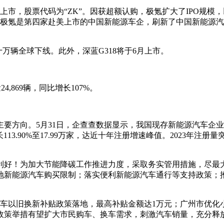
上市，股票代码为“ZK”。因获超额认购，极氪扩大了IPO规模，
示，极氪是第四家赴美上市的中国新能源车企，刷新了中国新能源汽车
S7十万辆全球下线。此外，深蓝G318将于6月上市。
4,869辆，同比增长107%。
方向。5月31日，企查查数据显示，我国现存新能源汽车企业1
113.90%至17.99万家，达近十年注册增速峰值。2023年注册量突
利好！为加大节能降碳工作推进力度，采取务实管用措施，尽最大
取消各地新能源汽车购买限制；落实便利新能源汽车通行等支持政策
汽车以旧换新补贴政策落地，最高补贴金额达1万元；广州市优化
政策举措有望扩大市民购车、换车需求，刺激汽车销量，充分释