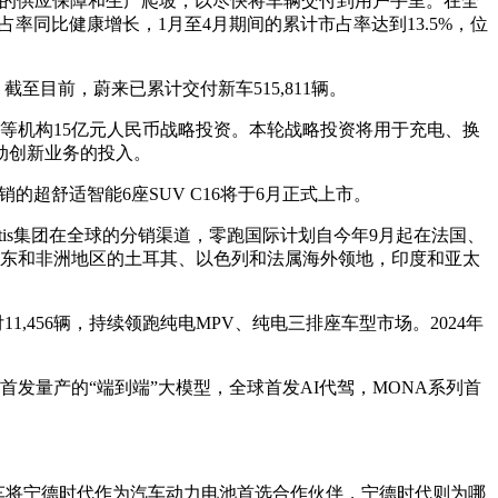
L6的供应保障和生产爬坡，以尽快将车辆交付到用户手里。在全
占率同比健康增长，1月至4月期间的累计市占率达到13.5%，位
%。截至目前，蔚来已累计交付新车515,811辆。
等机构15亿元人民币战略投资。本轮战略投资将用于充电、换
动创新业务的投入。
热销的超舒适智能6座SUV C16将于6月正式上市。
llantis集团在全球的分销渠道，零跑国际计划自今年9月起在法国、
中东和非洲地区的土耳其、以色列和法属海外领地，印度和亚太
11,456辆，持续领跑纯电MPV、纯电三排座车型市场。2024年
首发量产的“端到端”大模型，全球首发AI代驾，MONA系列首
吒汽车将宁德时代作为汽车动力电池首选合作伙伴，宁德时代则为哪