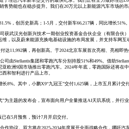
辆，创造了理想汽车新车型交付的最快纪录。我们正在全力做好理想
9的销售势能也在稳步提升。我们在20万元以上新能源汽车市场的市
31.5%，创历史新高；1-5月，交付新车66,217辆，同比增长51
公司获武汉光创新兴技术一期创业投资基金合伙企业（有限合伙）
运维，以及蔚来能源充换电基础设施的布局发展，并支持车网互
0交付达11,992辆，再创新高。于2024北京车展首次亮相、亮相即
Stellantis集团和零跑汽车分别持股51%和49%。借助Ste
亚欧洲9国市场推出零跑汽车。2024年年底，零跑国际还将在
巴西和智利进行产品上市。
增长8%。其中，小鹏X9“九冠王”交付1,625辆，上市五月累计交付
时代”为主题的发布会，宣布面向用户全量推送AI天玑系统，并行业
电版已在5月预售，预计7月开启交付。
合作协议。双方将在2025-2034年度展开全面战略合作，哪