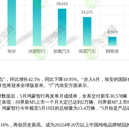
高点”，环比增长42.5%，同比下降10.95%。“步入6月，埃
GT也将迎来全球版发布。”广汽埃安方面表示。
付数据后，5月鸿蒙智行再发单月成绩单，全系交付新车30,578辆
定表现：问界新M5上市一个月大定已达到2万辆、问界新M7上市8
表示，鸿蒙智行今年截至5月19日的总销量为13.4万辆，“5月份
增长16%，再创历史新高。成为20224年20万以上中国纯电品牌