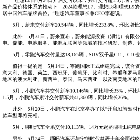
“理想L6自4月24日开启交付以来，共计交付超1.5万
新产品价格体系的推动下，2024款理想L7、理想L8和理想L
居中国汽车品牌首位。”理想汽车董事长兼CEO李想说。
5月，蔚来交付新车20,544辆，同比增长233.8%，环比增长
此外，5月31日，蔚来宣布，蔚来能源投资（湖北）有限
电、储能、电池服务、能源互联网等领域的技术研发、制造、
5月，零跑汽车交付量达18,165辆，SUV双子星C11、C1
值得一提的是，5月14日，零跑国际正式组建完成，该合资公司由
意大利、德国、荷兰、西班牙、葡萄牙、比利时、希腊和罗马尼
地区的澳大利亚、新西兰、泰国、马来西亚，以及南美地区的
5月，小鹏汽车共交付新车10,146辆，同比增长35%，环比
1-5月，小鹏汽车累计交付新车共41,360辆，同比增长26%。
此外，5月20日，小鹏汽车在北京举办了以“开启AI智驾
款车型即将亮相。
5月，哪吒汽车全系交付10,113辆。14万元起的哪吒L纯
另外，5月24日，哪吒汽车还与宁德时代签署十年全面战略