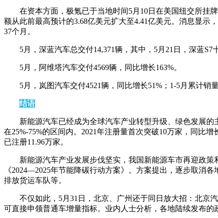
在资本方面，极氪已于当地时间5月10日在美国纽交所挂牌
额从此前最高预计的3.68亿美元扩大至4.41亿美元。消息显
37个月。
5月，深蓝汽车总交付14,371辆，其中，5月21日，深蓝
5月，阿维塔汽车交付4569辆，同比增长163%。
5月，岚图汽车交付4521辆，同比增长51%；1-5月累计销量2
结语
新能源汽车已经成为全球汽车产业转型升级、绿色发展的主要
在25%-75%的区间内。2021年注册量首次突破10万家，同比增长
已注册11.96万家。
新能源汽车产业发展步伐坚实
，我国新能源车市再迎政策
《2024—2025年节能降碳行动方案》。方案提出，逐步
排放货运车队等。
不仅如此，5月31日，北京、广州还于同日放大招：北京
可直接申领普通车增量指标。业内人士分析，各地陆续发布的