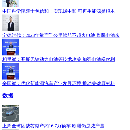
中国科学院院士包信和：实现碳中和 可再生能源是根本
宁德时代：2023年量产千公里续航不起火电池 麒麟电池来
相里斌：开展无钴动力电池等技术攻关 加强电池梯次利
辛国斌：优化新能源汽车产业发展环境 推动关键原材料
数据
上周全球因缺芯减产约16.7万辆车 欧洲仍是减产量