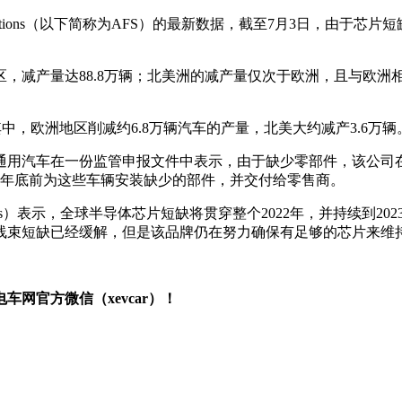
Solutions（以下简称为AFS）的最新数据，截至7月3日，由于
减产量达88.8万辆；北美洲的减产量仅次于欧洲，且与欧洲相差不
其中，欧洲地区削减约6.8万辆汽车的产量，北美大约减产3.6万辆
用汽车在一份监管申报文件中表示，由于缺少零部件，该公司在
年年底前为这些车辆安装缺少的部件，并交付给零售商。
nius）表示，全球半导体芯片短缺将贯穿整个2022年，并持续到2023
线束短缺已经缓解，但是该品牌仍在努力确保有足够的芯片来维
网官方微信（xevcar）！