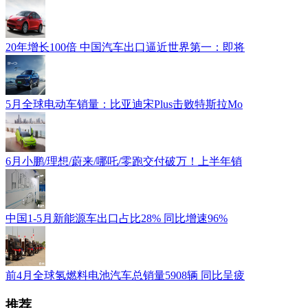
20年增长100倍 中国汽车出口逼近世界第一：即将
5月全球电动车销量：比亚迪宋Plus击败特斯拉Mo
6月小鹏/理想/蔚来/哪吒/零跑交付破万！上半年销
中国1-5月新能源车出口占比28% 同比增速96%
前4月全球氢燃料电池汽车总销量5908辆 同比呈疲
推荐