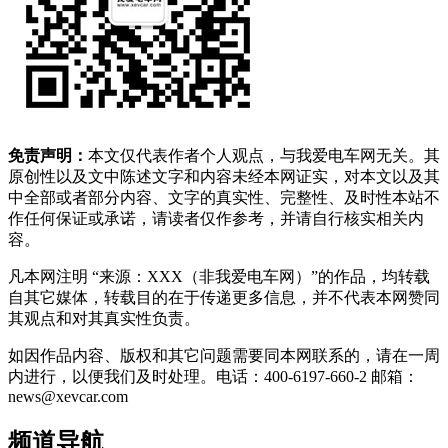
免责声明：
本文仅代表作者个人观点，与我爱电车网无关。其
原创性以及文中陈述文字和内容未经本网证实，对本文以及其
中全部或者部分内容、文字的真实性、完整性、及时性本站不
作任何保证或承诺，请读者仅作参考，并请自行核实相关内
容。
凡本网注明 “来源：XXX（非我爱电车网）”的作品，均转载
自其它媒体，转载目的在于传递更多信息，并不代表本网赞同
其观点和对其真实性负责。
如因作品内容、版权和其它问题需要同本网联系的，请在一周
内进行，以便我们及时处理。电话：400-6197-660-2 邮箱：
news@xevcar.com
频道导航