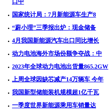
口中
国家统计局：7月新能源车生产8
“蔚小理”三季报出炉：现金储备
4月我国新能源汽车出口同比增长
动力电池海外市场份额争夺战：中
2023年全球动力电池出货量865.2GW
上周全球因缺芯减产14万辆车 今年
我国新型储能装机规模超1亿千瓦
一季度世界新能源乘用车销量达