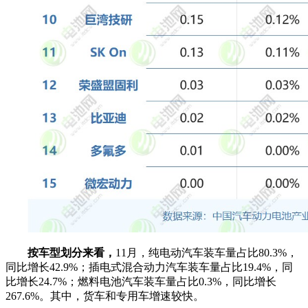
按车型划分来看，
11月，纯电动汽车装车量占比80.3%，
同比增长42.9%；插电式混合动力汽车装车量占比19.4%，同
比增长24.7%；燃料电池汽车装车量占比0.3%，同比增长
267.6%。其中，货车和专用车增速较快。