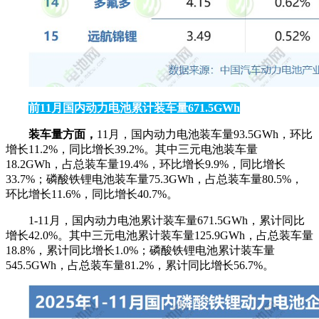
前11月国内动力电池累计装车量671.5GWh
装车量方面，
11月，国内动力电池装车量93.5GWh，环比
增长11.2%，同比增长39.2%。其中三元电池装车量
18.2GWh，占总装车量19.4%，环比增长9.9%，同比增长
33.7%；磷酸铁锂电池装车量75.3GWh，占总装车量80.5%，
环比增长11.6%，同比增长40.7%。
1-11月，国内动力电池累计装车量671.5GWh，累计同比
增长42.0%。其中三元电池累计装车量125.9GWh，占总装车量
18.8%，累计同比增长1.0%；磷酸铁锂电池累计装车量
545.5GWh，占总装车量81.2%，累计同比增长56.7%。