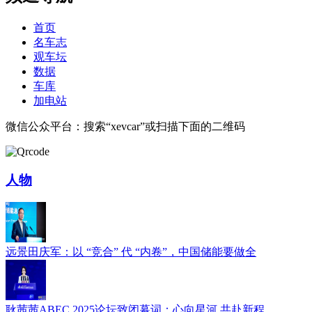
首页
名车志
观车坛
数据
车库
加电站
微信公众平台：搜索“xevcar”或扫描下面的二维码
人物
远景田庆军：以 “竞合” 代 “内卷”，中国储能要做全
耿茜茜ABEC 2025论坛致闭幕词：心向星河 共赴新程