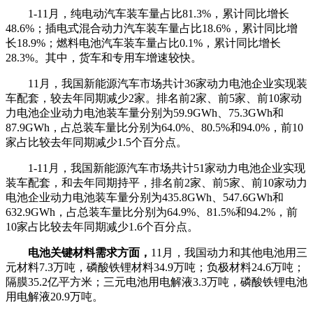
1-11月，纯电动汽车装车量占比81.3%，累计同比增长
48.6%；插电式混合动力汽车装车量占比18.6%，累计同比增
长18.9%；燃料电池汽车装车量占比0.1%，累计同比增长
28.3%。其中，货车和专用车增速较快。
11月，我国新能源汽车市场共计36家动力电池企业实现装
车配套，较去年同期减少2家。排名前2家、前5家、前10家动
力电池企业动力电池装车量分别为59.9GWh、75.3GWh和
87.9GWh，占总装车量比分别为64.0%、80.5%和94.0%，前10
家占比较去年同期减少1.5个百分点。
1-11月，我国新能源汽车市场共计51家动力电池企业实现
装车配套，和去年同期持平，排名前2家、前5家、前10家动力
电池企业动力电池装车量分别为435.8GWh、547.6GWh和
632.9GWh，占总装车量比分别为64.9%、81.5%和94.2%，前
10家占比较去年同期减少1.6个百分点。
电池关键材料需求方面，
11月，我国动力和其他电池用三
元材料7.3万吨，磷酸铁锂材料34.9万吨；负极材料24.6万吨；
隔膜35.2亿平方米；三元电池用电解液3.3万吨，磷酸铁锂电池
用电解液20.9万吨。