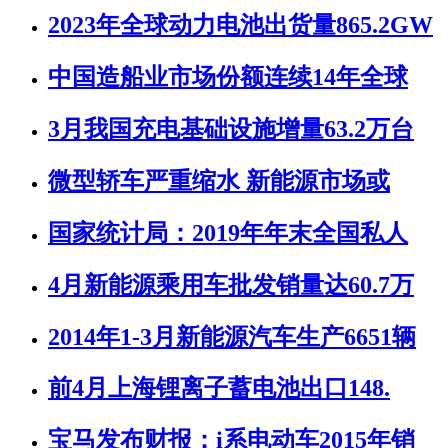
2023年全球动力电池出货量865.2GW
中国造船业市场份额连续14年全球
3月我国充电基础设施增量63.2万台
微型轿车严重缩水 新能源市场或
国家统计局：2019年年末全国私人
4月新能源乘用车批发销量达60.7万
2014年1-3月新能源汽车生产6651辆
前4月上海锂离子蓄电池出口148.
宝马发布财报：i系电动车2015年销