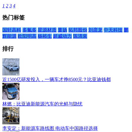
1
2
3
4
热门标签
国轩高科
多氟多
星源材质
董扬
拓邦股份
刘彦龙
中天科技
鹏
辉能源
欧阳明高
杨裕生
超威动力
陈清泉
排行
近1500亿研发投入，一辆车才挣8500元？比亚迪钱都
林燃：比亚迪新能源汽车的光鲜与隐忧
李安定：新能源车路线图 电动车中国路径选择