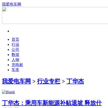
我爱电车网
首页
行业
公司
数据
人物
充电桩
车库
我爱电车网
>
行业专栏
>
丁华杰
丁华杰：乘用车新能源补贴退坡 释放什