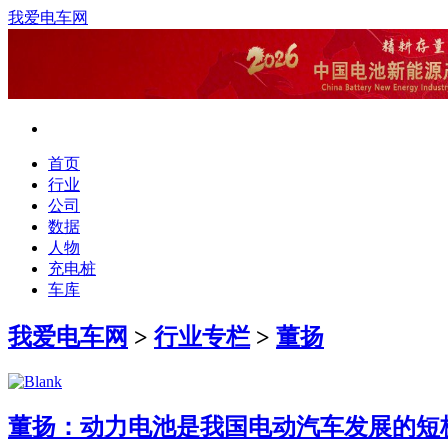
我爱电车网
首页
行业
公司
数据
人物
充电桩
车库
我爱电车网
>
行业专栏
>
董扬
董扬：动力电池是我国电动汽车发展的短