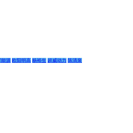
辉能源
欧阳明高
杨裕生
超威动力
陈清泉