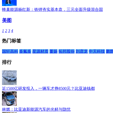
蜂巢能源杨红新：铁锂夯实基本盘，三元全面升级混合固
美图
1
2
3
4
热门标签
国轩高科
多氟多
星源材质
董扬
拓邦股份
刘彦龙
中天科技
鹏
排行
近1500亿研发投入，一辆车才挣8500元？比亚迪钱都
林燃：比亚迪新能源汽车的光鲜与隐忧