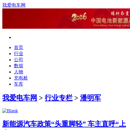
我爱电车网
首页
行业
公司
数据
人物
充电桩
车库
我爱电车网
>
行业专栏
>
潘明军
新能源汽车政策“头重脚轻” 车主直呼“上