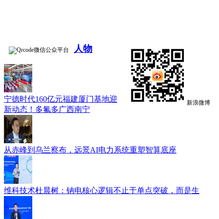
人物
微信公众平台
宁德时代160亿元福建厦门基地迎
新浪微博
新动态！多氟多广西南宁
从赤峰到乌兰察布，远景AI电力系统重塑智算底座
维科技术杜晨树：钠电核心逻辑不止于单点突破，而是生