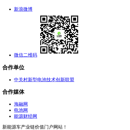
新浪微博
微信二维码
合作单位
中关村新型电池技术创新联盟
合作媒体
海融网
电池网
能源财经网
新能源车产业链价值门户网站！