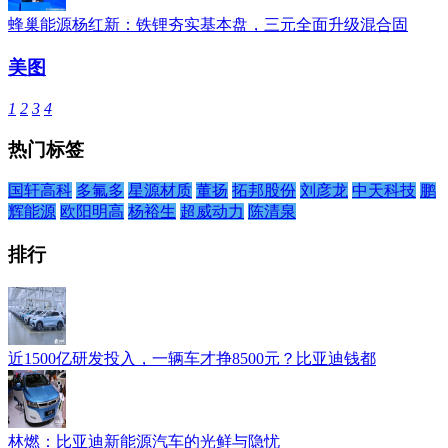
蜂巢能源杨红新：铁锂夯实基本盘，三元全面升级混合固
美图
1
2
3
4
热门标签
国轩高科
多氟多
星源材质
董扬
拓邦股份
刘彦龙
中天科技
鹏
辉能源
欧阳明高
杨裕生
超威动力
陈清泉
排行
近1500亿研发投入，一辆车才挣8500元？比亚迪钱都
林燃：比亚迪新能源汽车的光鲜与隐忧