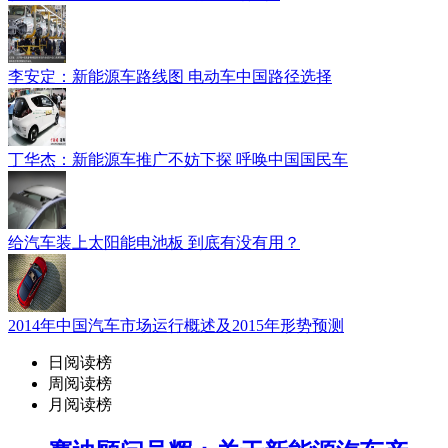
李安定：新能源车路线图 电动车中国路径选择
丁华杰：新能源车推广不妨下探 呼唤中国国民车
给汽车装上太阳能电池板 到底有没有用？
2014年中国汽车市场运行概述及2015年形势预测
日阅读榜
周阅读榜
月阅读榜