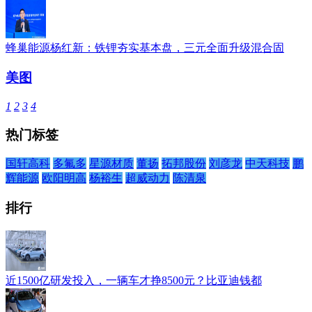
蜂巢能源杨红新：铁锂夯实基本盘，三元全面升级混合固
美图
1
2
3
4
热门标签
国轩高科
多氟多
星源材质
董扬
拓邦股份
刘彦龙
中天科技
鹏
辉能源
欧阳明高
杨裕生
超威动力
陈清泉
排行
近1500亿研发投入，一辆车才挣8500元？比亚迪钱都