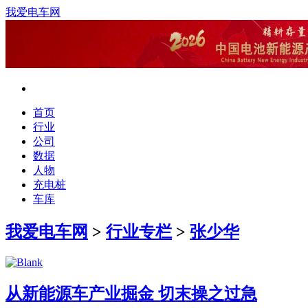
我爱电车网
首页
行业
公司
数据
人物
充电桩
车库
我爱电车网
>
行业专栏
>
张少华
从新能源车产业掘金 切末操之过急