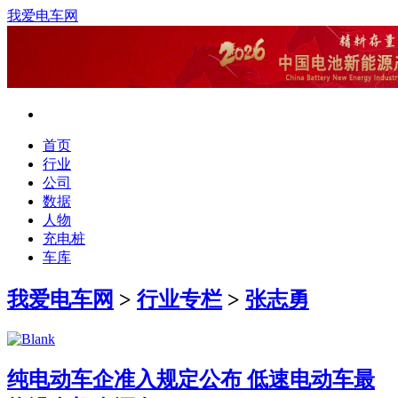
我爱电车网
首页
行业
公司
数据
人物
充电桩
车库
我爱电车网
>
行业专栏
>
张志勇
纯电动车企准入规定公布 低速电动车最