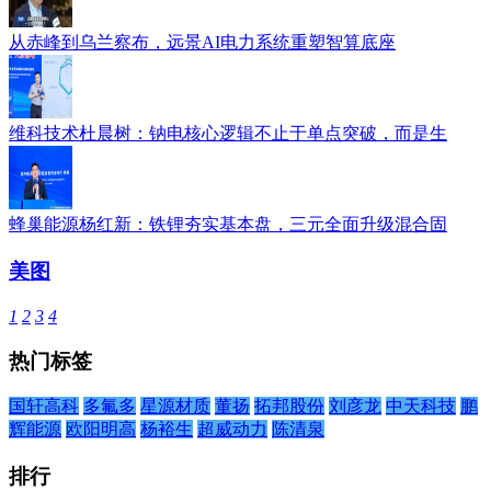
从赤峰到乌兰察布，远景AI电力系统重塑智算底座
维科技术杜晨树：钠电核心逻辑不止于单点突破，而是生
蜂巢能源杨红新：铁锂夯实基本盘，三元全面升级混合固
美图
1
2
3
4
热门标签
国轩高科
多氟多
星源材质
董扬
拓邦股份
刘彦龙
中天科技
鹏
辉能源
欧阳明高
杨裕生
超威动力
陈清泉
排行