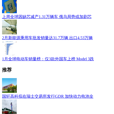
上周全球因缺芯减产1.31万辆车 俄乌局势或加剧芯
2月新能源乘用车批发销量达31.7万辆 出口4.53万辆
1月全球电动车销量榜：仅3款外国车上榜 Model 3跌
推荐
国轩高科拟在瑞士交易所发行GDR 加快动力电池全