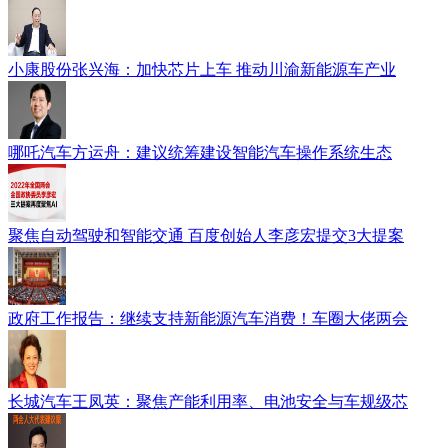
小康股份张兴海：加快芯片上车 推动川渝新能源车产业
哪吒汽车方运舟：建议统筹建设智能汽车操作系统生态
聚焦自动驾驶和智能交通 百度创始人李彦宏提交3大提案
政府工作报告：继续支持新能源汽车消费！车圈大佬两会
长城汽车王凤英：聚焦产能利用率、电池安全与车规级芯