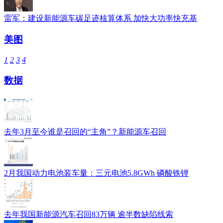
雷军：建设新能源车碳足迹核算体系 加快大功率快充基
美图
1
2
3
4
数据
去年3月至今谁是召回的“主角”？新能源车召回
2月我国动力电池装车量：三元电池5.8GWh 磷酸铁锂
去年我国新能源汽车召回83万辆 逾半数缺陷线索