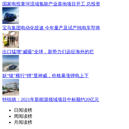
国家电投黄河流域氢能产业基地项目开工 总投资
宝马集团电动化提速 今年量产及试产纯电车型将
出口猛增“威慑”全球，新势力们远征海外的拦
妖“镍”横行“锂”显神威，价格暴涨锂电上下
特锐德：2021年新能源领域项目中标额约20亿元
日阅读榜
周阅读榜
月阅读榜