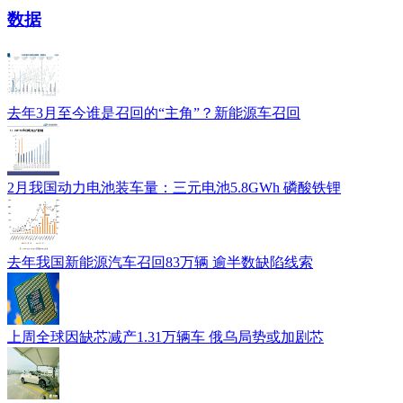
数据
去年3月至今谁是召回的“主角”？新能源车召回
2月我国动力电池装车量：三元电池5.8GWh 磷酸铁锂
去年我国新能源汽车召回83万辆 逾半数缺陷线索
上周全球因缺芯减产1.31万辆车 俄乌局势或加剧芯