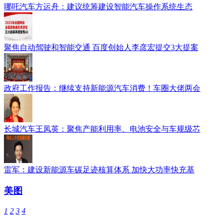
哪吒汽车方运舟：建议统筹建设智能汽车操作系统生态
聚焦自动驾驶和智能交通 百度创始人李彦宏提交3大提案
政府工作报告：继续支持新能源汽车消费！车圈大佬两会
长城汽车王凤英：聚焦产能利用率、电池安全与车规级芯
雷军：建设新能源车碳足迹核算体系 加快大功率快充基
美图
1
2
3
4