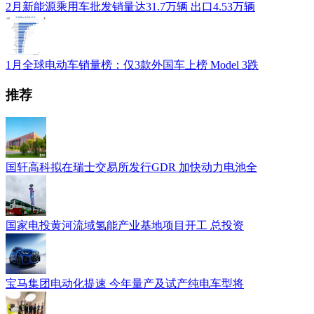
2月新能源乘用车批发销量达31.7万辆 出口4.53万辆
1月全球电动车销量榜：仅3款外国车上榜 Model 3跌
推荐
国轩高科拟在瑞士交易所发行GDR 加快动力电池全
国家电投黄河流域氢能产业基地项目开工 总投资
宝马集团电动化提速 今年量产及试产纯电车型将