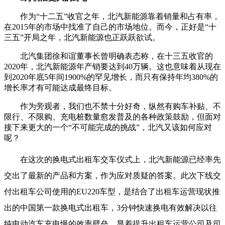
作为“十二五”收官之年，北汽新能源靠着销量和占有率，
在2015年的市场中找准了自己的市场地位。而今，正好是“十
三五”开局之年，北汽新能源也正跃跃欲试。
北汽集团徐和谊董事长曾明确表态称，在十三五收官的
2020年，北汽新能源年产销要达到40万辆。这也意味着从现在
到2020年底5年间1900%的罕见增长，而只有保持年均380%的
增长率才有可能达成最终目标。
作为旁观者，我们也不禁十分好奇，纵然有购车补贴、不
限行、不限购、充电桩数量愈发普及的各种政策鼓励，但面对
接下来更大的一个“不可能完成的挑战”，北汽又该如何应对
呢？
在这次的换电式出租车交车仪式上，北汽新能源已经率先
交出了最新的产品和方案，作为应对质疑的答案。此次下线交
付出租车公司使用的EU220车型，是结合了出租车运营现状推
出的中国第一款换电式出租车，3分钟快速换电有效解决以往
纯电动汽车充电慢的效率壁垒，显着提升出租车运营公司及司