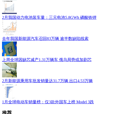
2月我国动力电池装车量：三元电池5.8GWh 磷酸铁锂
去年我国新能源汽车召回83万辆 逾半数缺陷线索
上周全球因缺芯减产1.31万辆车 俄乌局势或加剧芯
2月新能源乘用车批发销量达31.7万辆 出口4.53万辆
1月全球电动车销量榜：仅3款外国车上榜 Model 3跌
推荐