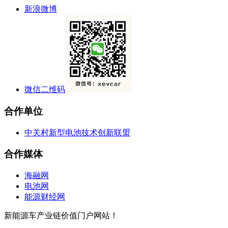
新浪微博
微信二维码
合作单位
中关村新型电池技术创新联盟
合作媒体
海融网
电池网
能源财经网
新能源车产业链价值门户网站！