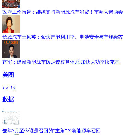
政府工作报告：继续支持新能源汽车消费！车圈大佬两会
长城汽车王凤英：聚焦产能利用率、电池安全与车规级芯
雷军：建设新能源车碳足迹核算体系 加快大功率快充基
美图
1
2
3
4
数据
去年3月至今谁是召回的“主角”？新能源车召回