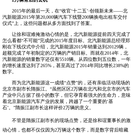
2015年的最后一天，在“收官‘十二五’·创领新未来——北
汽新能源2015年第20,000辆汽车下线暨200辆换电出租车交付
仪式”上，这些问题都从多方面找到了答案。
让徐和谊难掩激动心情的是，北汽新能源提前四天完成了
怎么看都“不可能”完成的2015年度目标。北汽新能源总经理郑
刚在下线仪式中介绍，北汽新能源2015年销量达到20129辆，
超额完成了年初制定的2万辆的产销目标。而就在2014年，北
汽新能源的销量数字还仅有5510辆。从四位数到五位数，一年
的增长速度达到了265%，甚至高过了2014年同比增长238%的
数字。
而为北汽新能源这一成绩“点赞”的，还有亲临活动现场的
北京市副市长隋振江。“虽然区区2万辆在北汽和北京市的汽车
产业中只占据了很小的数字，但它孕育着强大的生命力，意味
着北京新能源汽车产业的发展，跨越了一个重要的‘基
石’。”隋振江副市长这样评价2万辆的意义。
不管是隋振江副市长的现场点赞，还是徐和谊董事长的激
动心情，也都不仅仅因为2万辆这个数字，而是数字背后暗藏