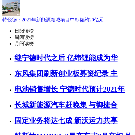
特锐德：2021年新能源领域项目中标额约20亿元
日阅读榜
周阅读榜
月阅读榜
继宁德时代之后 亿纬锂能成为华
东风集团刷新创业板募资纪录 主
电池销售增长 宁德时代预计2021年
长城新能源汽车赶晚集 与御捷合
固定业务将达七成 新沃运力共享