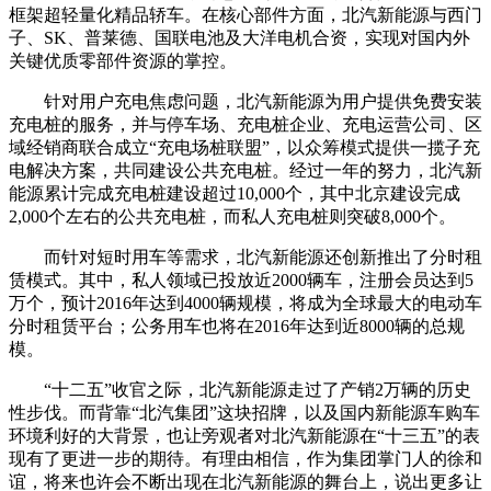
框架超轻量化精品轿车。在核心部件方面，北汽新能源与西门
子、SK、普莱德、国联电池及大洋电机合资，实现对国内外
关键优质零部件资源的掌控。
针对用户充电焦虑问题，北汽新能源为用户提供免费安装
充电桩的服务，并与停车场、充电桩企业、充电运营公司、区
域经销商联合成立“充电场桩联盟”，以众筹模式提供一揽子充
电解决方案，共同建设公共充电桩。经过一年的努力，北汽新
能源累计完成充电桩建设超过10,000个，其中北京建设完成
2,000个左右的公共充电桩，而私人充电桩则突破8,000个。
而针对短时用车等需求，北汽新能源还创新推出了分时租
赁模式。其中，私人领域已投放近2000辆车，注册会员达到5
万个，预计2016年达到4000辆规模，将成为全球最大的电动车
分时租赁平台；公务用车也将在2016年达到近8000辆的总规
模。
“十二五”收官之际，北汽新能源走过了产销2万辆的历史
性步伐。而背靠“北汽集团”这块招牌，以及国内新能源车购车
环境利好的大背景，也让旁观者对北汽新能源在“十三五”的表
现有了更进一步的期待。有理由相信，作为集团掌门人的徐和
谊，将来也许会不断出现在北汽新能源的舞台上，说出更多让