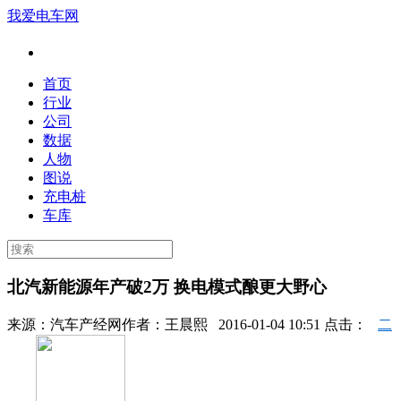
我爱电车网
首页
行业
公司
数据
人物
图说
充电桩
车库
北汽新能源年产破2万 换电模式酿更大野心
来源：
汽车产经网
作者：
王晨熙
2016-01-04 10:51 点击：
二