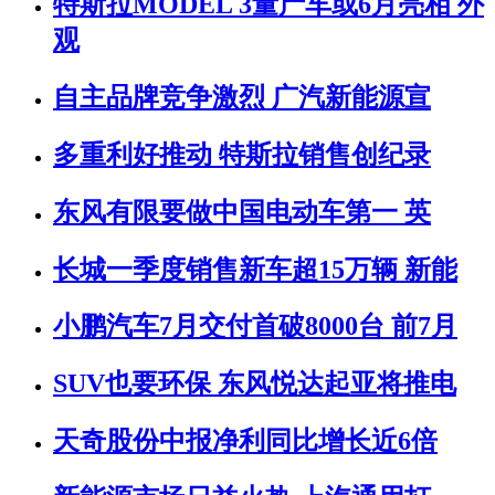
特斯拉MODEL 3量产车或6月亮相 外
观
自主品牌竞争激烈 广汽新能源宣
多重利好推动 特斯拉销售创纪录
东风有限要做中国电动车第一 英
长城一季度销售新车超15万辆 新能
小鹏汽车7月交付首破8000台 前7月
SUV也要环保 东风悦达起亚将推电
天奇股份中报净利同比增长近6倍