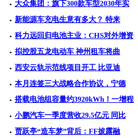
大众集团：旗下300款车型2030年实
新能源车充电生意有多大？ 特来
科力远回归电池主业：CHS对外增资
拟控股五龙电动车 神州租车将曲
西安云轨示范线项目开工 比亚迪
本月连签三大战略合作协议，宁德
搭载电池组容量约3920kWh！一增程
小鹏汽车一季度营收29.5亿元 同比
贾跃亭“造车梦”背后：FF披露融