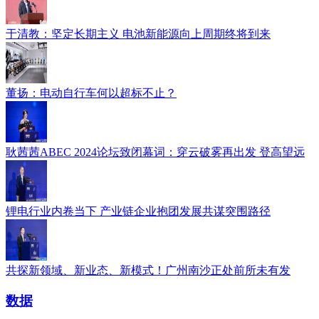
于清教：坚定长期主义 电池新能源向上周期终将到来
董扬：电动自行车何以超标不止？
耿茜茜ABEC 2024论坛致闭幕词：穿云破雾再出发 登高望远
锂电行业内卷当下 产业链企业抱团发展共谋突围路径
共探新领域、新业态、新模式！广州南沙正处前所未有发
数据