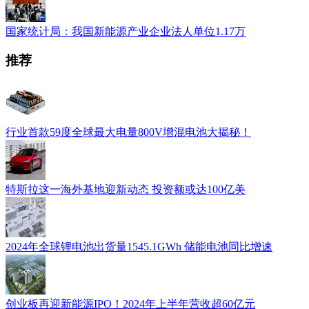
国家统计局：我国新能源产业企业法人单位1.17万
推荐
行业首款59度全球最大电量800V增混电池大揭秘！
特斯拉这一海外基地迎新动态 投资额或达100亿美
2024年全球锂电池出货量1545.1GWh 储能电池同比增速
创业板再迎新能源IPO！2024年上半年营收超60亿元