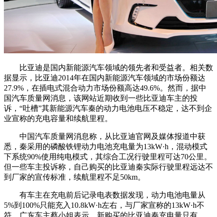
比亚迪是国内新能源汽车领域的领先者和受益者。相关数
据显示，比亚迪2014年在国内新能源汽车领域的市场份额达
27.9%，在插电式混合动力市场份额高达49.6%。然而，据中
国汽车质量网消息，该网站近期收到一些比亚迪车主的投
诉，“吐槽”其新能源汽车秦的动力电池电压不稳定，达不到企
业宣称的充电容量和续航里程。
中国汽车质量网消息称，从比亚迪官网及媒体报道中获
悉，秦采用的磷酸铁锂动力电池充电量为13kW·h，混动模式
下系统90%使用纯电模式，其综合工况行驶里程可达70公里。
但一些车主投诉称，自己购买的比亚迪秦实际行驶里程远达不
到厂家的宣传标准，续航里程不足50km。
有车主在充电前后记录电表数据发现，动力电池电量从
5%到100%只能充入10.8kW·h左右，与厂家宣称的13kW·h不
符。广东车主蔡小姐表示，新购买的比亚迪秦充电量只有