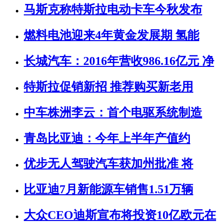
马斯克称特斯拉电动卡车今秋发布
燃料电池迎来4年黄金发展期 氢能
长城汽车：2016年营收986.16亿元 净
特斯拉促销新招 推荐购买新老用
中车株洲李云：首个电驱系统制造
青岛比亚迪：今年上半年产值约
优步无人驾驶汽车获加州批准 将
比亚迪7月新能源车销售1.51万辆
大众CEO迪斯宣布将投资10亿欧元在