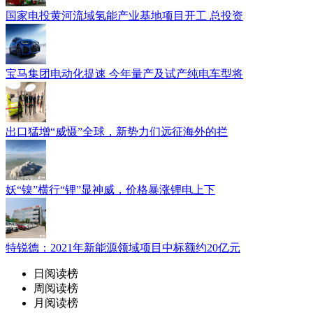
国家电投黄河流域氢能产业基地项目开工 总投资
宝马集团电动化提速 今年量产及试产纯电车型将
出口猛增“威慑”全球，新势力们远征海外的拦
妖“镍”横行“锂”显神威，价格暴涨锂电上下
特锐德：2021年新能源领域项目中标额约20亿元
日阅读榜
周阅读榜
月阅读榜