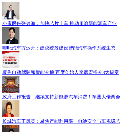
小康股份张兴海：加快芯片上车 推动川渝新能源车产业
哪吒汽车方运舟：建议统筹建设智能汽车操作系统生态
聚焦自动驾驶和智能交通 百度创始人李彦宏提交3大提案
政府工作报告：继续支持新能源汽车消费！车圈大佬两会
长城汽车王凤英：聚焦产能利用率、电池安全与车规级芯