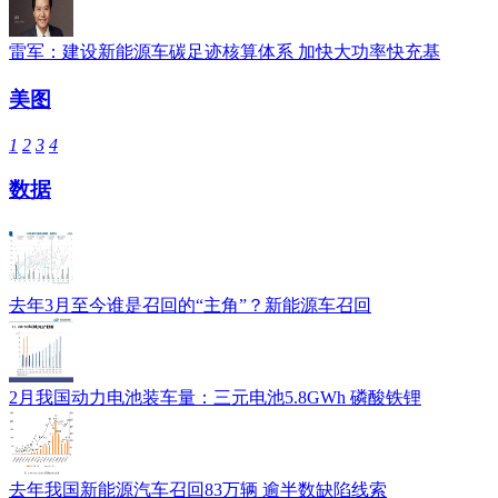
雷军：建设新能源车碳足迹核算体系 加快大功率快充基
美图
1
2
3
4
数据
去年3月至今谁是召回的“主角”？新能源车召回
2月我国动力电池装车量：三元电池5.8GWh 磷酸铁锂
去年我国新能源汽车召回83万辆 逾半数缺陷线索