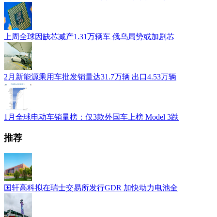
上周全球因缺芯减产1.31万辆车 俄乌局势或加剧芯
2月新能源乘用车批发销量达31.7万辆 出口4.53万辆
1月全球电动车销量榜：仅3款外国车上榜 Model 3跌
推荐
国轩高科拟在瑞士交易所发行GDR 加快动力电池全