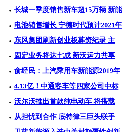
长城一季度销售新车超15万辆 新能
电池销售增长 宁德时代预计2021年
东风集团刷新创业板募资纪录 主
固定业务将达七成 新沃运力共享
俞经民：上汽乘用车新能源2019年
4.13亿！中通客车等四家公司中标
沃尔沃推出首款纯电动车 将搭载
从担忧到合作 底特律三巨头联手
卫蓝新能源入选中关村颠覆性创新