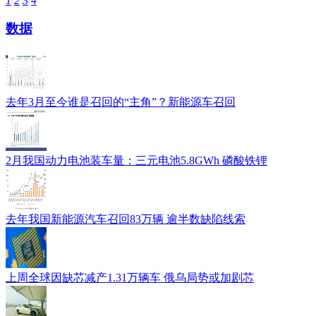
1
2
3
4
数据
去年3月至今谁是召回的“主角”？新能源车召回
2月我国动力电池装车量：三元电池5.8GWh 磷酸铁锂
去年我国新能源汽车召回83万辆 逾半数缺陷线索
上周全球因缺芯减产1.31万辆车 俄乌局势或加剧芯