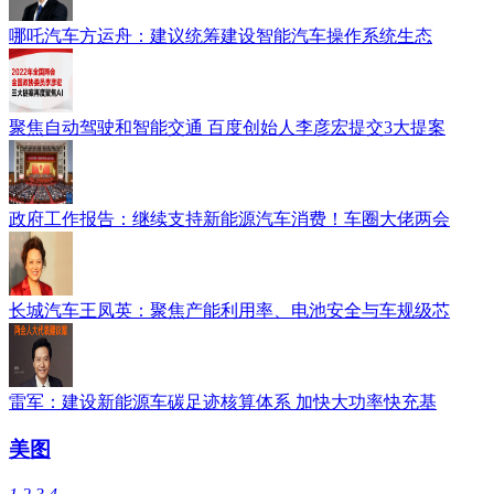
哪吒汽车方运舟：建议统筹建设智能汽车操作系统生态
聚焦自动驾驶和智能交通 百度创始人李彦宏提交3大提案
政府工作报告：继续支持新能源汽车消费！车圈大佬两会
长城汽车王凤英：聚焦产能利用率、电池安全与车规级芯
雷军：建设新能源车碳足迹核算体系 加快大功率快充基
美图