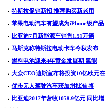
特斯拉促销新招 推荐购买新老用
苹果电动汽车有望成为iPhone级产品
比亚迪7月新能源车销售1.51万辆
马斯克称特斯拉电动卡车今秋发布
燃料电池迎来4年黄金发展期 氢能
大众CEO迪斯宣布将投资10亿欧元在
优步无人驾驶汽车获加州批准 将
比亚迪2017年营收1058.9亿元 同比增