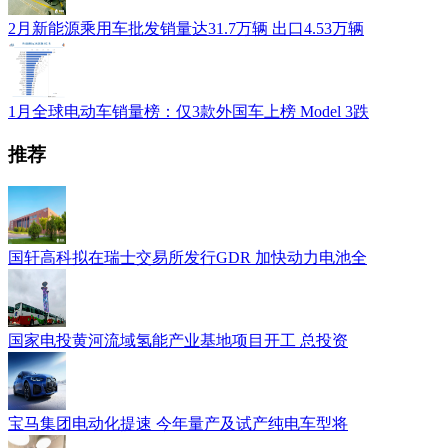
2月新能源乘用车批发销量达31.7万辆 出口4.53万辆
1月全球电动车销量榜：仅3款外国车上榜 Model 3跌
推荐
国轩高科拟在瑞士交易所发行GDR 加快动力电池全
国家电投黄河流域氢能产业基地项目开工 总投资
宝马集团电动化提速 今年量产及试产纯电车型将