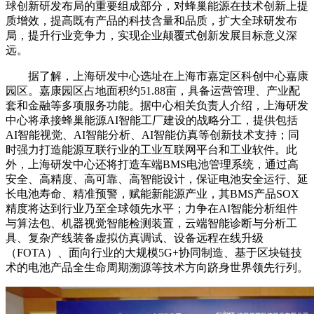
球创新研发布局的重要组成部分，对蜂巢能源在技术创新上提
质增效，提高既有产品的科技含量和品质，扩大全球研发布
局，提升行业竞争力，实现企业颠覆式创新发展目标意义深
远。
据了解，上海研发中心选址在上海市嘉定区科创中心嘉康
园区。嘉康园区占地面积约51.88亩，具备运营管理、产业配
套和金融等多项服务功能。据中心相关负责人介绍，上海研发
中心将承接蜂巢能源AI智能工厂建设的战略分工，提供包括
AI智能视觉、AI智能分析、AI智能仿真等创新技术支持；同
时强力打造能源互联行业的工业互联网平台和工业软件。此
外，上海研发中心还将打造车端BMS电池管理系统，通过高
安全、高精度、高可靠、高智能设计，保证电池安全运行、延
长电池寿命、精准预警，赋能新能源产业，其BMS产品SOX
精度将达到行业乃至全球领先水平；力争在AI智能分析组件
与算法包、机器视觉智能检测装置，云端智能诊断与分析工
具、复杂产线装备虚拟仿真调试、设备远程在线升级
（FOTA）、面向行业的大规模5G+协同制造、基于区块链技
术的电池产品全生命周期溯源等技术方向跻身世界领先行列。