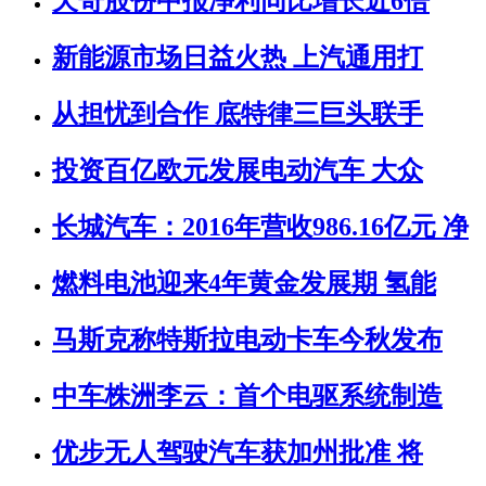
天奇股份中报净利同比增长近6倍
新能源市场日益火热 上汽通用打
从担忧到合作 底特律三巨头联手
投资百亿欧元发展电动汽车 大众
长城汽车：2016年营收986.16亿元 净
燃料电池迎来4年黄金发展期 氢能
马斯克称特斯拉电动卡车今秋发布
中车株洲李云：首个电驱系统制造
优步无人驾驶汽车获加州批准 将