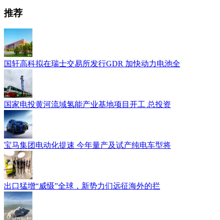
推荐
国轩高科拟在瑞士交易所发行GDR 加快动力电池全
国家电投黄河流域氢能产业基地项目开工 总投资
宝马集团电动化提速 今年量产及试产纯电车型将
出口猛增“威慑”全球，新势力们远征海外的拦