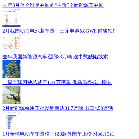
去年3月至今谁是召回的“主角”？新能源车召回
2月我国动力电池装车量：三元电池5.8GWh 磷酸铁锂
去年我国新能源汽车召回83万辆 逾半数缺陷线索
上周全球因缺芯减产1.31万辆车 俄乌局势或加剧芯
2月新能源乘用车批发销量达31.7万辆 出口4.53万辆
1月全球电动车销量榜：仅3款外国车上榜 Model 3跌