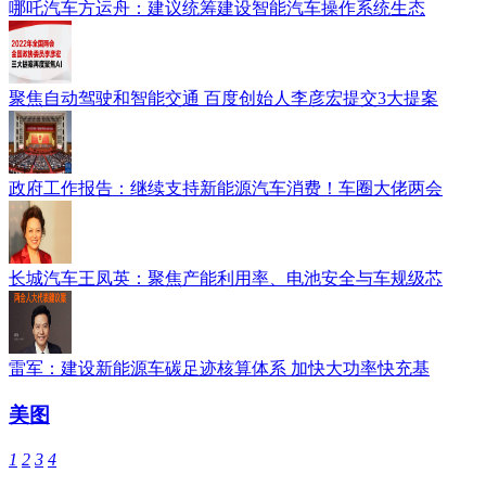
哪吒汽车方运舟：建议统筹建设智能汽车操作系统生态
聚焦自动驾驶和智能交通 百度创始人李彦宏提交3大提案
政府工作报告：继续支持新能源汽车消费！车圈大佬两会
长城汽车王凤英：聚焦产能利用率、电池安全与车规级芯
雷军：建设新能源车碳足迹核算体系 加快大功率快充基
美图
1
2
3
4