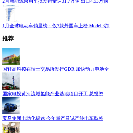
2月新能源乘用车批发销量达31.7万辆 出口4.53万辆
1月全球电动车销量榜：仅3款外国车上榜 Model 3跌
推荐
国轩高科拟在瑞士交易所发行GDR 加快动力电池全
国家电投黄河流域氢能产业基地项目开工 总投资
宝马集团电动化提速 今年量产及试产纯电车型将