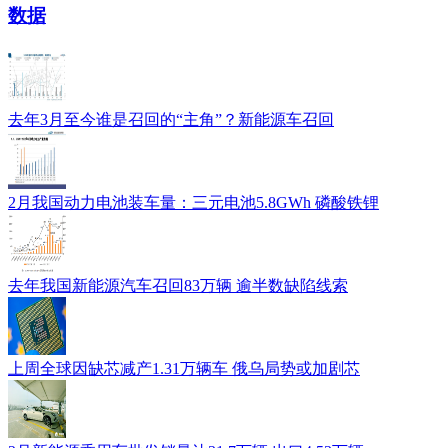
数据
去年3月至今谁是召回的“主角”？新能源车召回
2月我国动力电池装车量：三元电池5.8GWh 磷酸铁锂
去年我国新能源汽车召回83万辆 逾半数缺陷线索
上周全球因缺芯减产1.31万辆车 俄乌局势或加剧芯