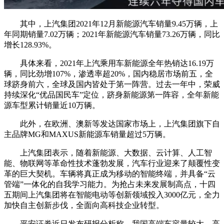
其中，上汽集团2021年12月新能源汽车销量9.45万辆，上
年同期销量7.02万辆；2021年新能源汽车销量73.26万辆，同比
增长128.93%。
具体来看，2021年上汽乘用车新能源全年热销达16.19万
辆，同比劲增107%，渗透率超20%，国内稳居市场前五，全
球跻身前六，全球及国内皆处于第一阵营。过去一年中，荣威
持续深化“优品国民车”定位，跻身新能源第一阵容，全年新能
源车型累计销量近10万辆。
此外，在欧洲、澳新等发达国家市场上，上汽集团旗下自
主品牌MG和MAXUS新能源车销量超过5万辆。
上汽集团表示，随着新能源、大数据、云计算、人工智
能、物联网等革命性技术蓬勃发展，汽车行业迎来了颠覆性变
革的巨大契机。车辆将真正成为移动的智能终端，并具备“云
管端”一体化的自我学习能力。为抢占未来发展制高点，十四
五期间上汽集团将在智能电动等创新领域投入3000亿元，全力
加快自主创新步伐，全面向高科技企业转型。
平安证券近日发布研报分析称，我国高端车容量较大，高