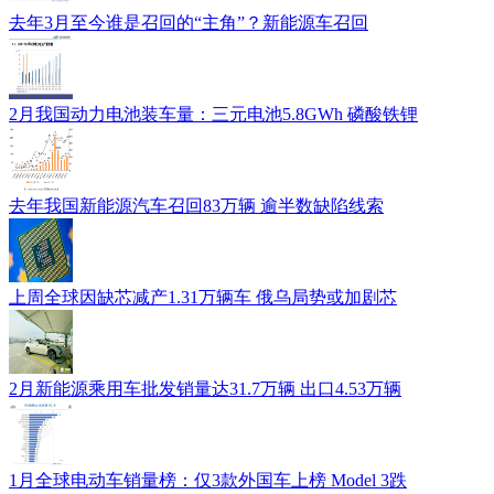
去年3月至今谁是召回的“主角”？新能源车召回
2月我国动力电池装车量：三元电池5.8GWh 磷酸铁锂
去年我国新能源汽车召回83万辆 逾半数缺陷线索
上周全球因缺芯减产1.31万辆车 俄乌局势或加剧芯
2月新能源乘用车批发销量达31.7万辆 出口4.53万辆
1月全球电动车销量榜：仅3款外国车上榜 Model 3跌