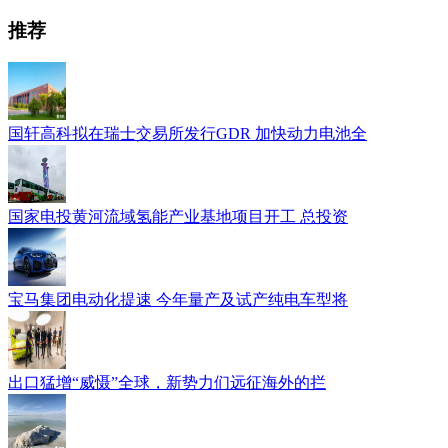
推荐
国轩高科拟在瑞士交易所发行GDR 加快动力电池全
国家电投黄河流域氢能产业基地项目开工 总投资
宝马集团电动化提速 今年量产及试产纯电车型将
出口猛增“威慑”全球，新势力们远征海外的拦