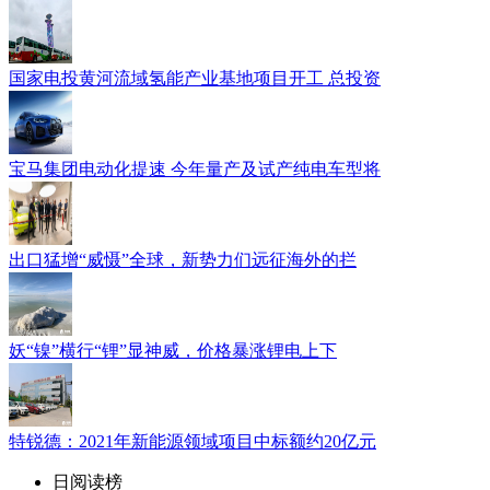
国家电投黄河流域氢能产业基地项目开工 总投资
宝马集团电动化提速 今年量产及试产纯电车型将
出口猛增“威慑”全球，新势力们远征海外的拦
妖“镍”横行“锂”显神威，价格暴涨锂电上下
特锐德：2021年新能源领域项目中标额约20亿元
日阅读榜