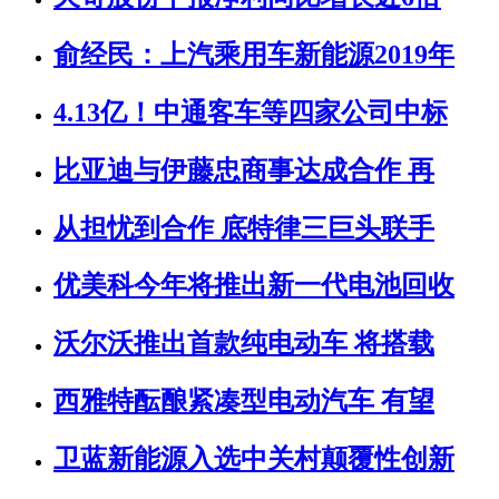
俞经民：上汽乘用车新能源2019年
4.13亿！中通客车等四家公司中标
比亚迪与伊藤忠商事达成合作 再
从担忧到合作 底特律三巨头联手
优美科今年将推出新一代电池回收
沃尔沃推出首款纯电动车 将搭载
西雅特酝酿紧凑型电动汽车 有望
卫蓝新能源入选中关村颠覆性创新