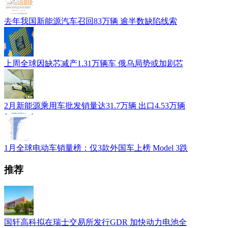
去年我国新能源汽车召回83万辆 逾半数缺陷线索
上周全球因缺芯减产1.31万辆车 俄乌局势或加剧芯
2月新能源乘用车批发销量达31.7万辆 出口4.53万辆
1月全球电动车销量榜：仅3款外国车上榜 Model 3跌
推荐
国轩高科拟在瑞士交易所发行GDR 加快动力电池全