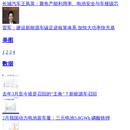
长城汽车王凤英：聚焦产能利用率、电池安全与车规级芯
雷军：建设新能源车碳足迹核算体系 加快大功率快充基
美图
1
2
3
4
数据
去年3月至今谁是召回的“主角”？新能源车召回
2月我国动力电池装车量：三元电池5.8GWh 磷酸铁锂