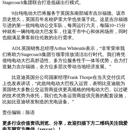
Stagecoach集团联合打造低碳出行模式。
9台纯电动大巴将服务于英国东南部城市吉尔福德。该市
历史悠久，英国百年名校萨里大学也坐落于此。这是吉尔福德
引进的第一批纯电动公交车队，每周运行六天，每隔10~15分
钟就有一辆纯电动大巴发车，往返于市中心和休闲场所，同时
也能满足乘客前往伦敦的出行需求。
ADL英国销售总经理Arthur Whiteside表示，“非常荣幸我
们将助力Stagecoach集团引领零排放清洁出行时代。我们将凭
借纯电动大巴高舒适性、多方位服务性于一体等优势，合力打
造魅力吉尔福德，全方位多层次带动当地经济发展。”
比亚迪英国分公司国家经理Frank Thorpe在当天交付仪式
上也发表讲话，“此批纯电动大巴投入运营，表明比亚迪能为
英国绝大多数公交运营商提供更高规格的纯电动大巴。以过硬
的技术优势为依托，我们也为各运营商提供完善的配套设施，
比如比亚迪研发制造的充电设备。”
责任编辑：陈语
更多行业价值资讯浏览、分享，欢迎扫描下方二维码关注我爱
电车网官方微信（xevcar）！