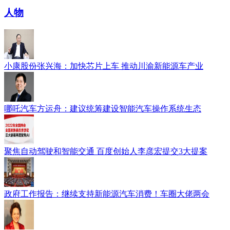
人物
小康股份张兴海：加快芯片上车 推动川渝新能源车产业
哪吒汽车方运舟：建议统筹建设智能汽车操作系统生态
聚焦自动驾驶和智能交通 百度创始人李彦宏提交3大提案
政府工作报告：继续支持新能源汽车消费！车圈大佬两会