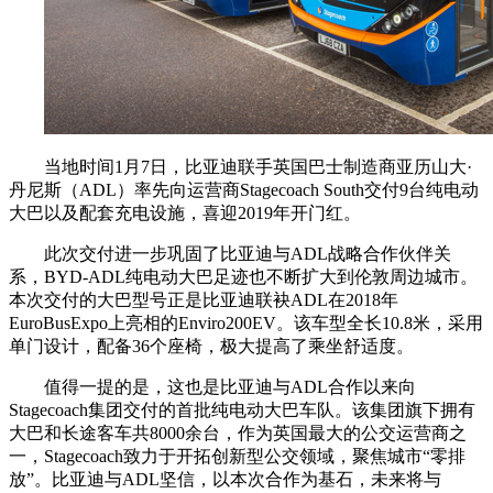
当地时间1月7日，比亚迪联手英国巴士制造商亚历山大·
丹尼斯（ADL）率先向运营商Stagecoach South交付9台纯电动
大巴以及配套充电设施，喜迎2019年开门红。
此次交付进一步巩固了比亚迪与ADL战略合作伙伴关
系，BYD-ADL纯电动大巴足迹也不断扩大到伦敦周边城市。
本次交付的大巴型号正是比亚迪联袂ADL在2018年
EuroBusExpo上亮相的Enviro200EV。该车型全长10.8米，采用
单门设计，配备36个座椅，极大提高了乘坐舒适度。
值得一提的是，这也是比亚迪与ADL合作以来向
Stagecoach集团交付的首批纯电动大巴车队。该集团旗下拥有
大巴和长途客车共8000余台，作为英国最大的公交运营商之
一，Stagecoach致力于开拓创新型公交领域，聚焦城市“零排
放”。比亚迪与ADL坚信，以本次合作为基石，未来将与