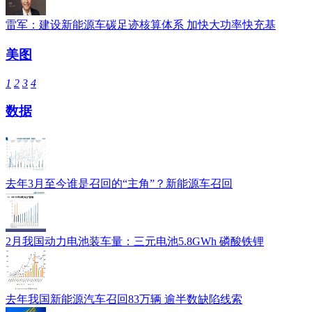
雷军：建设新能源车碳足迹核算体系 加快大功率快充基
美图
1
2
3
4
数据
去年3月至今谁是召回的“主角”？新能源车召回
2月我国动力电池装车量：三元电池5.8GWh 磷酸铁锂
去年我国新能源汽车召回83万辆 逾半数缺陷线索