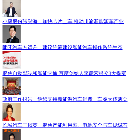
小康股份张兴海：加快芯片上车 推动川渝新能源车产业
哪吒汽车方运舟：建议统筹建设智能汽车操作系统生态
聚焦自动驾驶和智能交通 百度创始人李彦宏提交3大提案
政府工作报告：继续支持新能源汽车消费！车圈大佬两会
长城汽车王凤英：聚焦产能利用率、电池安全与车规级芯