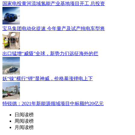
国家电投黄河流域氢能产业基地项目开工 总投资
宝马集团电动化提速 今年量产及试产纯电车型将
出口猛增“威慑”全球，新势力们远征海外的拦
妖“镍”横行“锂”显神威，价格暴涨锂电上下
特锐德：2021年新能源领域项目中标额约20亿元
日阅读榜
周阅读榜
月阅读榜