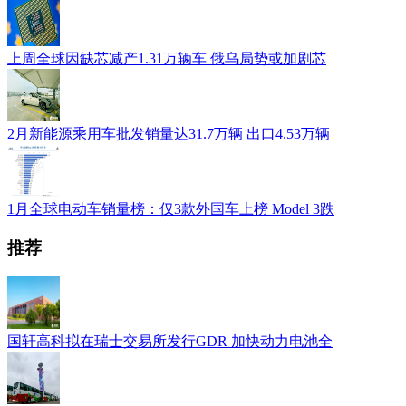
上周全球因缺芯减产1.31万辆车 俄乌局势或加剧芯
2月新能源乘用车批发销量达31.7万辆 出口4.53万辆
1月全球电动车销量榜：仅3款外国车上榜 Model 3跌
推荐
国轩高科拟在瑞士交易所发行GDR 加快动力电池全