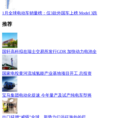
1月全球电动车销量榜：仅3款外国车上榜 Model 3跌
推荐
国轩高科拟在瑞士交易所发行GDR 加快动力电池全
国家电投黄河流域氢能产业基地项目开工 总投资
宝马集团电动化提速 今年量产及试产纯电车型将
出口猛增“威慑”全球，新势力们远征海外的拦