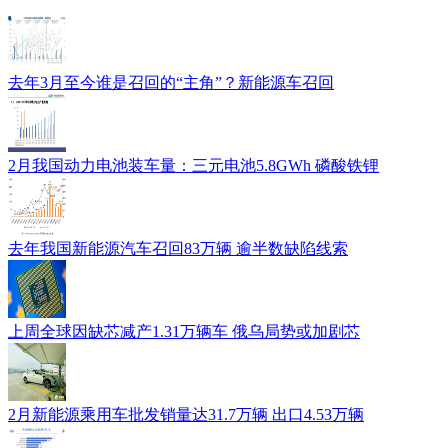
去年3月至今谁是召回的“主角”？新能源车召回
2月我国动力电池装车量：三元电池5.8GWh 磷酸铁锂
去年我国新能源汽车召回83万辆 逾半数缺陷线索
上周全球因缺芯减产1.31万辆车 俄乌局势或加剧芯
2月新能源乘用车批发销量达31.7万辆 出口4.53万辆