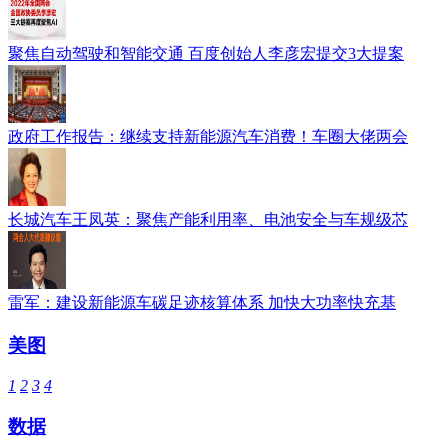
聚焦自动驾驶和智能交通 百度创始人李彦宏提交3大提案
政府工作报告：继续支持新能源汽车消费！车圈大佬两会
长城汽车王凤英：聚焦产能利用率、电池安全与车规级芯
雷军：建设新能源车碳足迹核算体系 加快大功率快充基
美图
1
2
3
4
数据