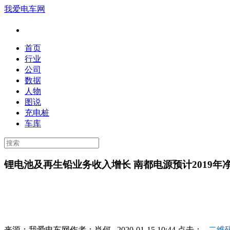
我爱电车网
首页
行业
公司
数据
人物
图说
充电桩
车库
锂电池及再生铅业务收入增长 南都电源预计2019年净利
来源：
我爱电车网
作者：
肖何
2020-01-15 10:44 点击：
二维