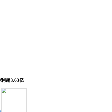
超3.63亿
码