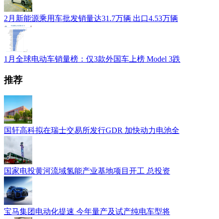
2月新能源乘用车批发销量达31.7万辆 出口4.53万辆
1月全球电动车销量榜：仅3款外国车上榜 Model 3跌
推荐
国轩高科拟在瑞士交易所发行GDR 加快动力电池全
国家电投黄河流域氢能产业基地项目开工 总投资
宝马集团电动化提速 今年量产及试产纯电车型将