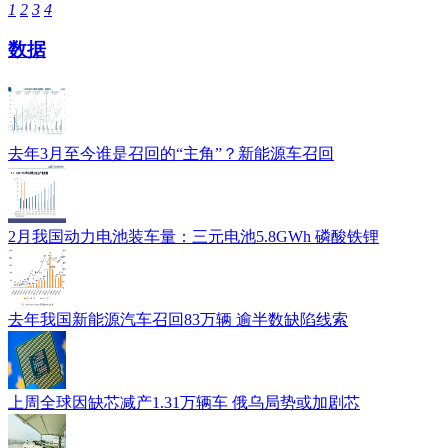
1
2
3
4
数据
去年3月至今谁是召回的“主角”？新能源车召回
2月我国动力电池装车量：三元电池5.8GWh 磷酸铁锂
去年我国新能源汽车召回83万辆 逾半数缺陷线索
上周全球因缺芯减产1.31万辆车 俄乌局势或加剧芯