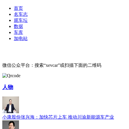
首页
名车志
观车坛
数据
车库
加电站
微信公众平台：搜索“xevcar”或扫描下面的二维码
人物
小康股份张兴海：加快芯片上车 推动川渝新能源车产业