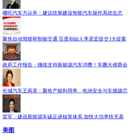
哪吒汽车方运舟：建议统筹建设智能汽车操作系统生态
聚焦自动驾驶和智能交通 百度创始人李彦宏提交3大提案
政府工作报告：继续支持新能源汽车消费！车圈大佬两会
长城汽车王凤英：聚焦产能利用率、电池安全与车规级芯
雷军：建设新能源车碳足迹核算体系 加快大功率快充基
美图