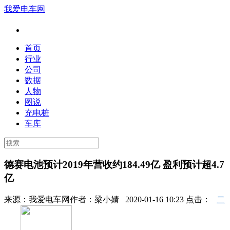
我爱电车网
首页
行业
公司
数据
人物
图说
充电桩
车库
德赛电池预计2019年营收约184.49亿 盈利预计超4.7
亿
来源：
我爱电车网
作者：
梁小婧
2020-01-16 10:23 点击：
二