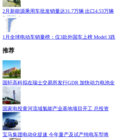
2月新能源乘用车批发销量达31.7万辆 出口4.53万辆
1月全球电动车销量榜：仅3款外国车上榜 Model 3跌
推荐
国轩高科拟在瑞士交易所发行GDR 加快动力电池全
国家电投黄河流域氢能产业基地项目开工 总投资
宝马集团电动化提速 今年量产及试产纯电车型将