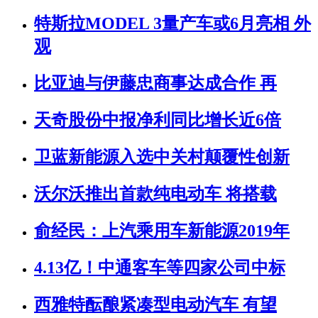
特斯拉MODEL 3量产车或6月亮相 外
观
比亚迪与伊藤忠商事达成合作 再
天奇股份中报净利同比增长近6倍
卫蓝新能源入选中关村颠覆性创新
沃尔沃推出首款纯电动车 将搭载
俞经民：上汽乘用车新能源2019年
4.13亿！中通客车等四家公司中标
西雅特酝酿紧凑型电动汽车 有望