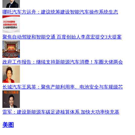
哪吒汽车方运舟：建议统筹建设智能汽车操作系统生态
聚焦自动驾驶和智能交通 百度创始人李彦宏提交3大提案
政府工作报告：继续支持新能源汽车消费！车圈大佬两会
长城汽车王凤英：聚焦产能利用率、电池安全与车规级芯
雷军：建设新能源车碳足迹核算体系 加快大功率快充基
美图