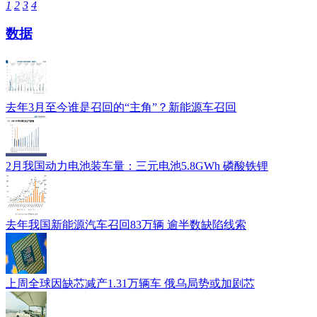
1
2
3
4
数据
去年3月至今谁是召回的“主角”？新能源车召回
2月我国动力电池装车量：三元电池5.8GWh 磷酸铁锂
去年我国新能源汽车召回83万辆 逾半数缺陷线索
上周全球因缺芯减产1.31万辆车 俄乌局势或加剧芯