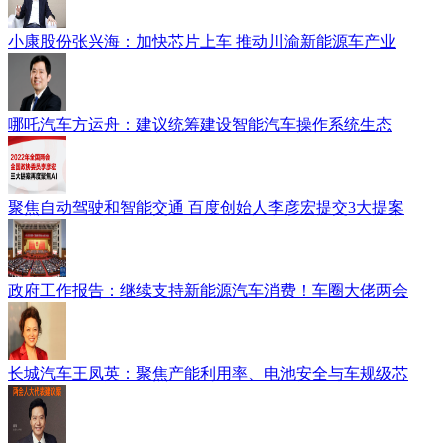
小康股份张兴海：加快芯片上车 推动川渝新能源车产业
哪吒汽车方运舟：建议统筹建设智能汽车操作系统生态
聚焦自动驾驶和智能交通 百度创始人李彦宏提交3大提案
政府工作报告：继续支持新能源汽车消费！车圈大佬两会
长城汽车王凤英：聚焦产能利用率、电池安全与车规级芯