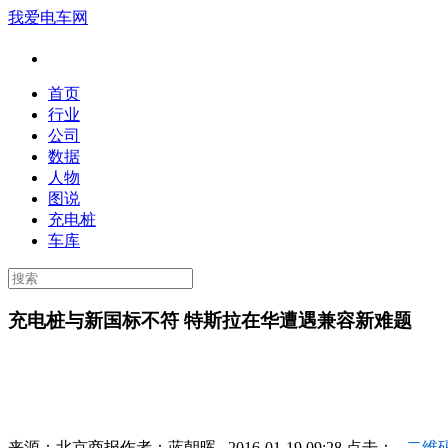
我爱电车网
首页
行业
公司
数据
人物
图说
充电桩
车库
充电桩与新国标不符 特斯拉在华遭遇兼容新难题
来源：
北京商报
作者：
蓝朝晖
2016-01-19 09:28 点击：
二维