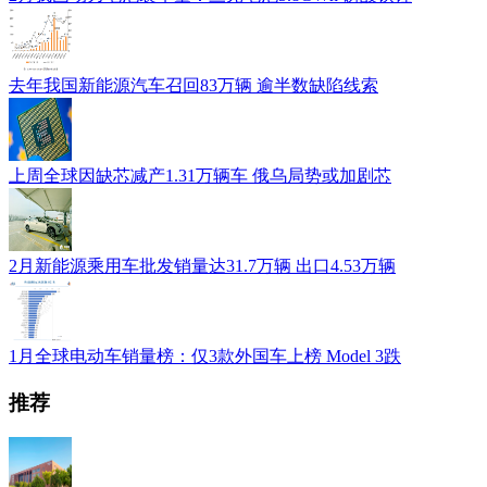
去年我国新能源汽车召回83万辆 逾半数缺陷线索
上周全球因缺芯减产1.31万辆车 俄乌局势或加剧芯
2月新能源乘用车批发销量达31.7万辆 出口4.53万辆
1月全球电动车销量榜：仅3款外国车上榜 Model 3跌
推荐