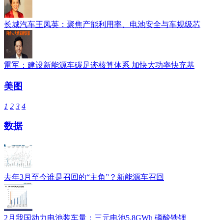
长城汽车王凤英：聚焦产能利用率、电池安全与车规级芯
雷军：建设新能源车碳足迹核算体系 加快大功率快充基
美图
1
2
3
4
数据
去年3月至今谁是召回的“主角”？新能源车召回
2月我国动力电池装车量：三元电池5.8GWh 磷酸铁锂