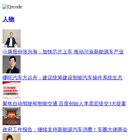
人物
小康股份张兴海：加快芯片上车 推动川渝新能源车产业
哪吒汽车方运舟：建议统筹建设智能汽车操作系统生态
聚焦自动驾驶和智能交通 百度创始人李彦宏提交3大提案
政府工作报告：继续支持新能源汽车消费！车圈大佬两会