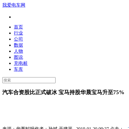
我爱电车网
首页
行业
公司
数据
人物
图说
充电桩
车库
汽车合资股比正式破冰 宝马持股华晨宝马升至75%
来源：
华夏时报
作者：
孙斌 于建平
2019-01-20 09:27 点击：