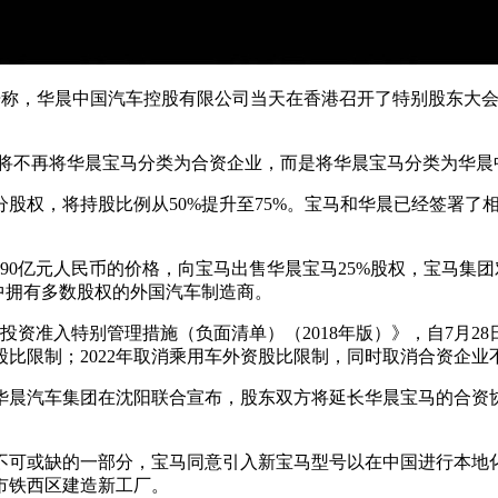
发布公告称，华晨中国汽车控股有限公司当天在香港召开了特别股东大
国将不再将华晨宝马分类为合资企业，而是将华晨宝马分类为华晨
分股权，将持股比例从50%提升至75%。宝马和华晨已经签署
0亿元人民币的价格，向宝马出售华晨宝马25%股权，宝马集团
中拥有多数股权的外国汽车制造商。
外商投资准入特别管理措施（负面清单）（2018年版）》，自7月
股比限制；2022年取消乘用车外资股比限制，同时取消合资企
团和华晨汽车集团在沈阳联合宣布，股东双方将延长华晨宝马的合资协议
交易不可或缺的一部分，宝马同意引入新宝马型号以在中国进行本地
阳市铁西区建造新工厂。