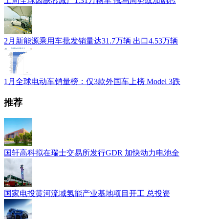
上周全球因缺芯减产1.31万辆车 俄乌局势或加剧芯
2月新能源乘用车批发销量达31.7万辆 出口4.53万辆
1月全球电动车销量榜：仅3款外国车上榜 Model 3跌
推荐
国轩高科拟在瑞士交易所发行GDR 加快动力电池全
国家电投黄河流域氢能产业基地项目开工 总投资