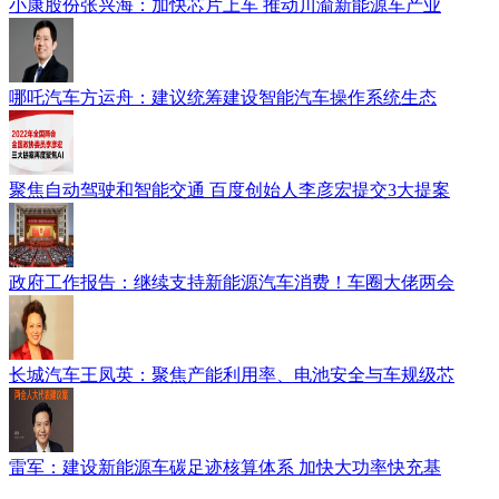
小康股份张兴海：加快芯片上车 推动川渝新能源车产业
哪吒汽车方运舟：建议统筹建设智能汽车操作系统生态
聚焦自动驾驶和智能交通 百度创始人李彦宏提交3大提案
政府工作报告：继续支持新能源汽车消费！车圈大佬两会
长城汽车王凤英：聚焦产能利用率、电池安全与车规级芯
雷军：建设新能源车碳足迹核算体系 加快大功率快充基