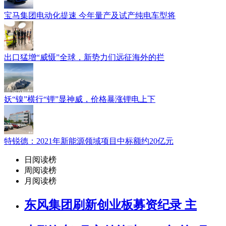
宝马集团电动化提速 今年量产及试产纯电车型将
出口猛增“威慑”全球，新势力们远征海外的拦
妖“镍”横行“锂”显神威，价格暴涨锂电上下
特锐德：2021年新能源领域项目中标额约20亿元
日阅读榜
周阅读榜
月阅读榜
东风集团刷新创业板募资纪录 主