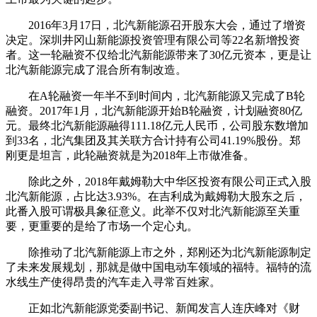
2016年3月17日，北汽新能源召开股东大会，通过了增资
决定。深圳井冈山新能源投资管理有限公司等22名新增投资
者。这一轮融资不仅给北汽新能源带来了30亿元资本，更是让
北汽新能源完成了混合所有制改造。
在A轮融资一年半不到时间内，北汽新能源又完成了B轮
融资。2017年1月，北汽新能源开始B轮融资，计划融资80亿
元。最终北汽新能源融得111.18亿元人民币，公司股东数增加
到33名，北汽集团及其关联方合计持有公司41.19%股份。郑
刚更是坦言，此轮融资就是为2018年上市做准备。
除此之外，2018年戴姆勒大中华区投资有限公司正式入股
北汽新能源，占比达3.93%。在吉利成为戴姆勒大股东之后，
此番入股可谓极具象征意义。此举不仅对北汽新能源至关重
要，更重要的是给了市场一个定心丸。
除推动了北汽新能源上市之外，郑刚还为北汽新能源制定
了未来发展规划，那就是做中国电动车领域的福特。福特的流
水线生产使得昂贵的汽车走入寻常百姓家。
正如北汽新能源党委副书记、新闻发言人连庆峰对《财