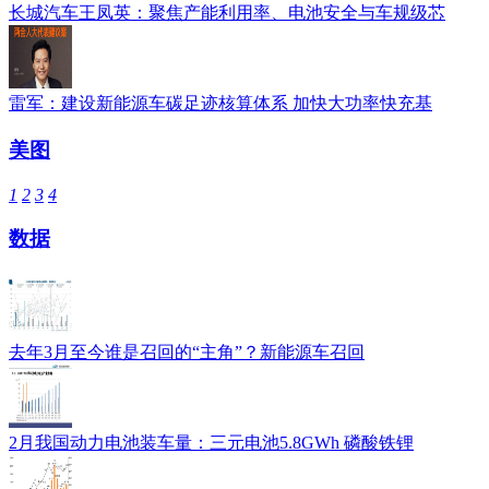
长城汽车王凤英：聚焦产能利用率、电池安全与车规级芯
雷军：建设新能源车碳足迹核算体系 加快大功率快充基
美图
1
2
3
4
数据
去年3月至今谁是召回的“主角”？新能源车召回
2月我国动力电池装车量：三元电池5.8GWh 磷酸铁锂