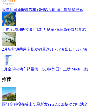
去年我国新能源汽车召回83万辆 逾半数缺陷线索
上周全球因缺芯减产1.31万辆车 俄乌局势或加剧芯
2月新能源乘用车批发销量达31.7万辆 出口4.53万辆
1月全球电动车销量榜：仅3款外国车上榜 Model 3跌
推荐
国轩高科拟在瑞士交易所发行GDR 加快动力电池全