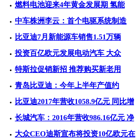
燃料电池迎来4年黄金发展期 氢能
中车株洲李云：首个电驱系统制造
比亚迪7月新能源车销售1.51万辆
投资百亿欧元发展电动汽车 大众
特斯拉促销新招 推荐购买新老用
青岛比亚迪：今年上半年产值约
比亚迪2017年营收1058.9亿元 同比增
长城汽车：2016年营收986.16亿元 净
大众CEO迪斯宣布将投资10亿欧元在