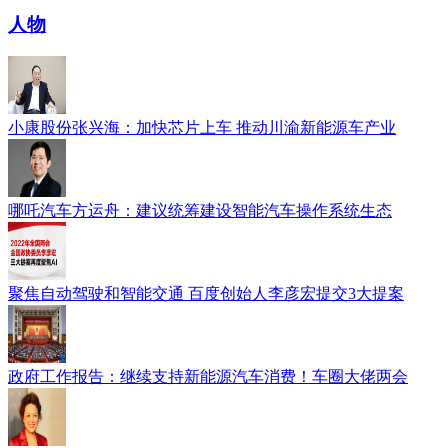
人物
小康股份张兴海：加快芯片上车 推动川渝新能源车产业
哪吒汽车方运舟：建议统筹建设智能汽车操作系统生态
聚焦自动驾驶和智能交通 百度创始人李彦宏提交3大提案
政府工作报告：继续支持新能源汽车消费！车圈大佬两会