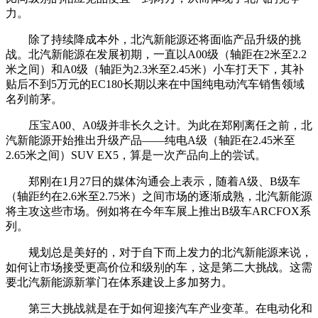
力。
除了持续降成本外，北汽新能源还将面临产品升级的挑
战。北汽新能源在发展初期，一直以A00级（轴距在2米至2.2
米之间）和A0级（轴距为2.3米至2.45米）小车打天下，其补
贴后不到5万元的EC180长期以来在中国纯电动汽车销售领域
名列前茅。
压宝A00、A0级并非长久之计。为此在郑刚离任之前，北
汽新能源开始推出升级产品——纯电A级（轴距在2.45米至
2.65米之间）SUV EX5，算是一次产品向上的尝试。
郑刚在1月27日的媒体沟通会上表示，随着A级、B级车
（轴距约在2.6米至2.75米）之间市场的逐渐成熟，北汽新能源
将主攻这些市场。例如将在今年车展上推出B级车ARCFOX系
列。
规划总是美好的，对于自下而上发力的北汽新能源来说，
如何让市场接受更高价位和级别的车，这是第二大挑战。这需
要北汽新能源新掌门在体系建设上多加努力。
第三大挑战就是在于如何迎接汽车产业变革。在电动化和