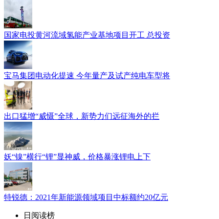
国家电投黄河流域氢能产业基地项目开工 总投资
宝马集团电动化提速 今年量产及试产纯电车型将
出口猛增“威慑”全球，新势力们远征海外的拦
妖“镍”横行“锂”显神威，价格暴涨锂电上下
特锐德：2021年新能源领域项目中标额约20亿元
日阅读榜