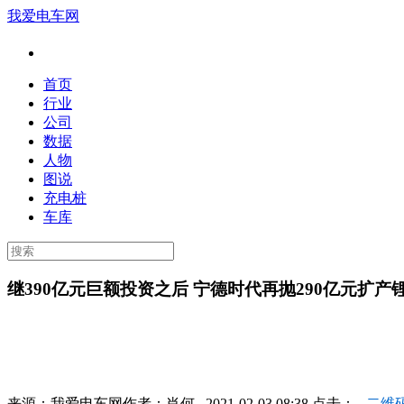
我爱电车网
首页
行业
公司
数据
人物
图说
充电桩
车库
继390亿元巨额投资之后 宁德时代再抛290亿元扩产
来源：
我爱电车网
作者：
肖何
2021-02-03 08:38 点击：
二维