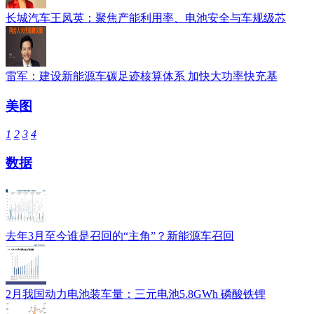
长城汽车王凤英：聚焦产能利用率、电池安全与车规级芯
雷军：建设新能源车碳足迹核算体系 加快大功率快充基
美图
1
2
3
4
数据
去年3月至今谁是召回的“主角”？新能源车召回
2月我国动力电池装车量：三元电池5.8GWh 磷酸铁锂