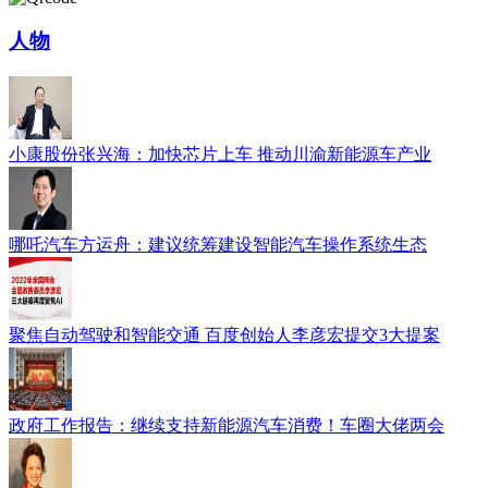
人物
小康股份张兴海：加快芯片上车 推动川渝新能源车产业
哪吒汽车方运舟：建议统筹建设智能汽车操作系统生态
聚焦自动驾驶和智能交通 百度创始人李彦宏提交3大提案
政府工作报告：继续支持新能源汽车消费！车圈大佬两会