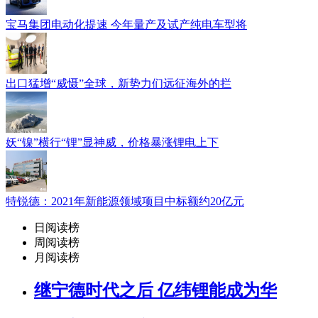
宝马集团电动化提速 今年量产及试产纯电车型将
出口猛增“威慑”全球，新势力们远征海外的拦
妖“镍”横行“锂”显神威，价格暴涨锂电上下
特锐德：2021年新能源领域项目中标额约20亿元
日阅读榜
周阅读榜
月阅读榜
继宁德时代之后 亿纬锂能成为华