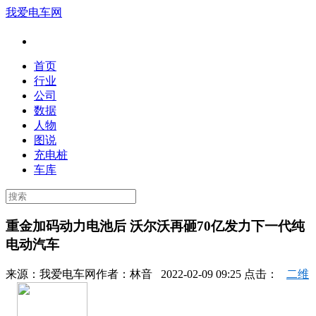
我爱电车网
首页
行业
公司
数据
人物
图说
充电桩
车库
重金加码动力电池后 沃尔沃再砸70亿发力下一代纯
电动汽车
来源：
我爱电车网
作者：
林音
2022-02-09 09:25 点击：
二维