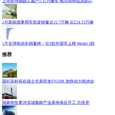
上周全球因缺芯减产1.31万辆车 俄乌局势或加剧芯
2月新能源乘用车批发销量达31.7万辆 出口4.53万辆
1月全球电动车销量榜：仅3款外国车上榜 Model 3跌
推荐
国轩高科拟在瑞士交易所发行GDR 加快动力电池全
国家电投黄河流域氢能产业基地项目开工 总投资