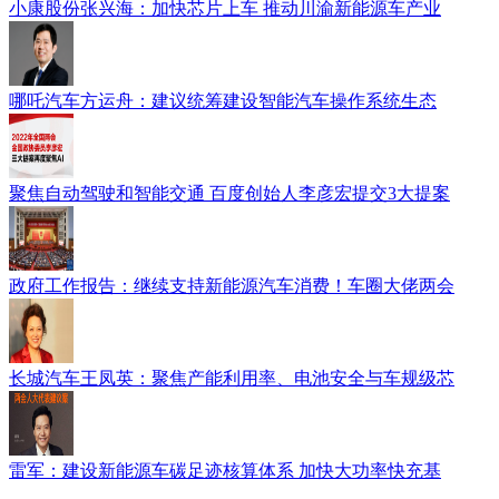
小康股份张兴海：加快芯片上车 推动川渝新能源车产业
哪吒汽车方运舟：建议统筹建设智能汽车操作系统生态
聚焦自动驾驶和智能交通 百度创始人李彦宏提交3大提案
政府工作报告：继续支持新能源汽车消费！车圈大佬两会
长城汽车王凤英：聚焦产能利用率、电池安全与车规级芯
雷军：建设新能源车碳足迹核算体系 加快大功率快充基