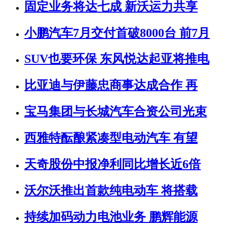
固定业务将达七成 新沃运力共享
小鹏汽车7月交付首破8000台 前7月
SUV也要环保 东风悦达起亚将推电
比亚迪与伊藤忠商事达成合作 再
宝马集团与长城汽车合资公司光束
西雅特酝酿紧凑型电动汽车 有望
天奇股份中报净利同比增长近6倍
沃尔沃推出首款纯电动车 将搭载
持续加码动力电池业务 鹏辉能源