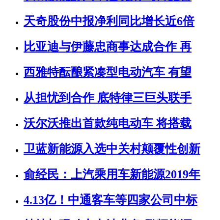
天奇股份中报净利同比增长近6倍
比亚迪与伊藤忠商事达成合作 再
西雅特酝酿紧凑型电动汽车 有望
从担忧到合作 底特律三巨头联手
沃尔沃推出首款纯电动车 将搭载
卫蓝新能源入选中关村颠覆性创新
俞经民：上汽乘用车新能源2019年
4.13亿！中通客车等四家公司中标