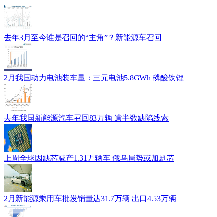
去年3月至今谁是召回的“主角”？新能源车召回
2月我国动力电池装车量：三元电池5.8GWh 磷酸铁锂
去年我国新能源汽车召回83万辆 逾半数缺陷线索
上周全球因缺芯减产1.31万辆车 俄乌局势或加剧芯
2月新能源乘用车批发销量达31.7万辆 出口4.53万辆