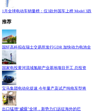
1月全球电动车销量榜：仅3款外国车上榜 Model 3跌
推荐
国轩高科拟在瑞士交易所发行GDR 加快动力电池全
国家电投黄河流域氢能产业基地项目开工 总投资
宝马集团电动化提速 今年量产及试产纯电车型将
出口猛增“威慑”全球，新势力们远征海外的拦