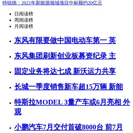
特锐德：2021年新能源领域项目中标额约20亿元
日阅读榜
周阅读榜
月阅读榜
东风有限要做中国电动车第一 英
东风集团刷新创业板募资纪录 主
固定业务将达七成 新沃运力共享
长城一季度销售新车超15万辆 新能
特斯拉MODEL 3量产车或6月亮相 外
观
小鹏汽车7月交付首破8000台 前7月