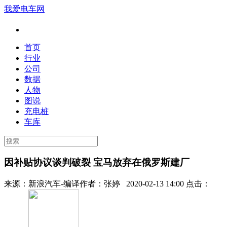
我爱电车网
首页
行业
公司
数据
人物
图说
充电桩
车库
因补贴协议谈判破裂 宝马放弃在俄罗斯建厂
来源：
新浪汽车-编译
作者：
张婷
2020-02-13 14:00 点击：