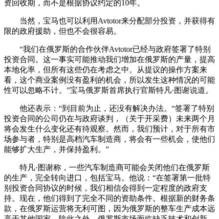
资回收期，而不是根据协议约定的10年。
当然，宝马也可以利用Avtotor来分配部分投资，并获得有
限的政府援助，但也不会很容易。
“我们在俄罗斯的合作伙伴Avtotor已经与政府签署了特别
投资合同。这一事实可能推动我们增加在俄罗斯的产量，提高
本地化率，但所有这些仍在考虑之中。从提议的操作方案来
看，这个商业案例没有盈利的机会，所以发生这种情况的可能
性可以忽略不计。”宝马俄罗斯首席执行官斯特凡·图谢说道。
他还表示：“到目前为止，还没有解决办法。“签署了特别
投资合同的公司仍在与政府谈判，（关于开采费）未来两个月
将会发生什么变化还有待观察。然而，我们预计，对于所有市
场参与者，特别是高档汽车制造商，将会有一些机会，使他们
能够扩大生产，并保持盈利。”
特凡·图谢称，一些汽车制造商可能会关闭他们在俄罗斯
的生产，完全转向进口，包括宝马。他说：“在签署第一批特
别投资合同协议的时候，我们相信会得到一定程度的政府支
持。现在，他们得到了完全不同的资助条件。根据新的财务条
款，在俄罗斯运营将无利可图，因为俄罗斯的整车生产成本远
高于其他国家。除此之外，俄罗斯市场面临缺乏技术和创新，