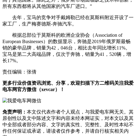
所有东西都将从其他国家的汽车厂进口。”
去年，宝马的竞争对手戴姆勒已经在莫斯科附近开设了一
家工厂，生产梅赛德斯-奔驰汽车。
根据总部位于莫斯科的欧洲企业协会（Association of
European Businesses）的数据显示，奔驰是2019年俄罗斯最畅
销的豪华品牌，销量为42，046台，相比去年同比增长11%。
宝马是第二大高端品牌，仅次于奔驰，销量为41，520辆，增
长17%。
责任编辑：张倩
更多行业价值资讯浏览、分享，欢迎扫描下方二维码关注我爱
电车网官方微信（xevcar）！
免责声明：
本文仅代表作者个人观点，与我爱电车网无关。其
原创性以及文中陈述文字和内容未经本网证实，对本文以及其
中全部或者部分内容、文字的真实性、完整性、及时性本站不
作任何保证或承诺，请读者仅作参考，并请自行核实相关内