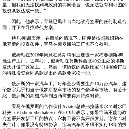
量，但我们无法找到与政府的共同语言，也无法就有利可图的
投资条款达成一致。”
因此，他表示，宝马已退出与当地政府签署的任何制造合
同，并正在寻找替代方案。
特凡·图谢表示，在目前的情况下，即便是按照戴姆勒在
俄罗斯的投资条件，宝马在俄罗斯的工厂也不会盈利。
戴姆勒在2016年同意在莫斯科附近建设一家梅赛德斯-奔
驰生产工厂。去年4月，戴姆勒在莫斯科西北40公里处的埃斯
皮沃开设了这家工厂。然而，该协议的条款比宝马根据修订后
的特殊投资合同条款提出的条款要宽松一些。
俄罗斯的一家汽车工厂每年至少需要生产10万台汽车，这
个数字几乎相当于俄罗斯整车市场的整个豪华车市场。有鉴于
此，俄罗斯的高档汽车制造商需要得到特殊对待。
宝马在俄罗斯的合作伙伴Avtotor总裁弗拉基米尔？谢尔巴
科夫（Vladimir Sherbakov）在2019年表示，如果宝马不能与政
府签署开发新工厂的协议，它将不得不离开俄罗斯。谢尔巴科
夫估计，如果没有特殊协议，宝马汽车将不得不实行18年的投