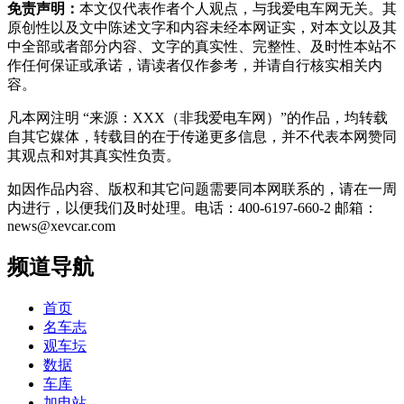
免责声明：
本文仅代表作者个人观点，与我爱电车网无关。其
原创性以及文中陈述文字和内容未经本网证实，对本文以及其
中全部或者部分内容、文字的真实性、完整性、及时性本站不
作任何保证或承诺，请读者仅作参考，并请自行核实相关内
容。
凡本网注明 “来源：XXX（非我爱电车网）”的作品，均转载
自其它媒体，转载目的在于传递更多信息，并不代表本网赞同
其观点和对其真实性负责。
如因作品内容、版权和其它问题需要同本网联系的，请在一周
内进行，以便我们及时处理。电话：400-6197-660-2 邮箱：
news@xevcar.com
频道导航
首页
名车志
观车坛
数据
车库
加电站