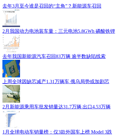
去年3月至今谁是召回的“主角”？新能源车召回
2月我国动力电池装车量：三元电池5.8GWh 磷酸铁锂
去年我国新能源汽车召回83万辆 逾半数缺陷线索
上周全球因缺芯减产1.31万辆车 俄乌局势或加剧芯
2月新能源乘用车批发销量达31.7万辆 出口4.53万辆
1月全球电动车销量榜：仅3款外国车上榜 Model 3跌