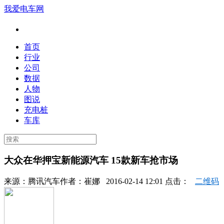
我爱电车网
首页
行业
公司
数据
人物
图说
充电桩
车库
大众在华押宝新能源汽车 15款新车抢市场
来源：
腾讯汽车
作者：
崔娜
2016-02-14 12:01 点击：
二维码