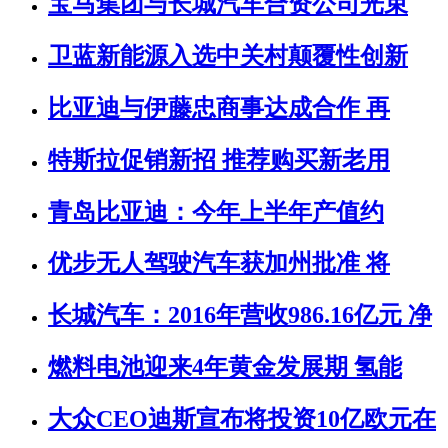
宝马集团与长城汽车合资公司光束
卫蓝新能源入选中关村颠覆性创新
比亚迪与伊藤忠商事达成合作 再
特斯拉促销新招 推荐购买新老用
青岛比亚迪：今年上半年产值约
优步无人驾驶汽车获加州批准 将
长城汽车：2016年营收986.16亿元 净
燃料电池迎来4年黄金发展期 氢能
大众CEO迪斯宣布将投资10亿欧元在